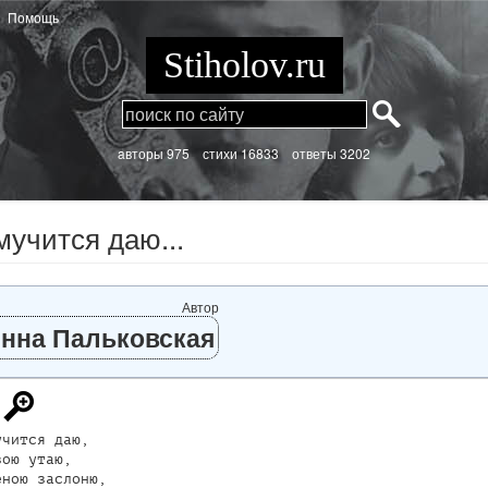
Помощь
Stiholov.ru
aвторы 975
стихи
16833 ответы 3202
мучится даю...
Автор
нна Пальковская
чится даю,

ою утаю,

ною заслоню,
