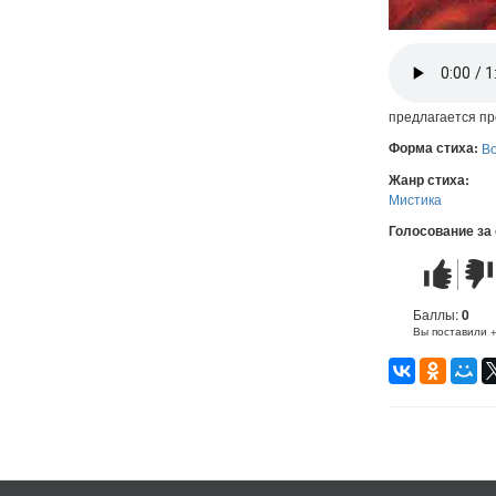
предлагается пр
Форма стиха:
В
Жанр стиха:
Мистика
Голосование за
Стих
Стих
понравилс
не
понр
Баллы:
0
Вы поставили 