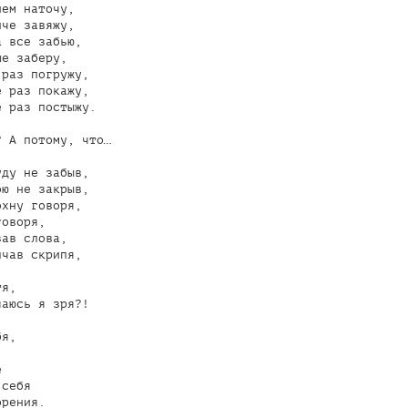
ем наточу,

че завяжу,

 все забью,

е заберу,

раз погружу,

 раз покажу,

 раз постыжу.

 А потому, что…

ду не забыв,

ю не закрыв,

хну говоря,

оворя,

ав слова,

чав скрипя,



я,

аюсь я зря?!

я,





себя

рения.
