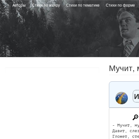
Перейти
Авторы
Стихи по жанру
Стихи по тематике
Стихи по форме
к
основному
содержанию
Мучит, 
И
- Мучит, му
Давит, слез
Гложет, сте