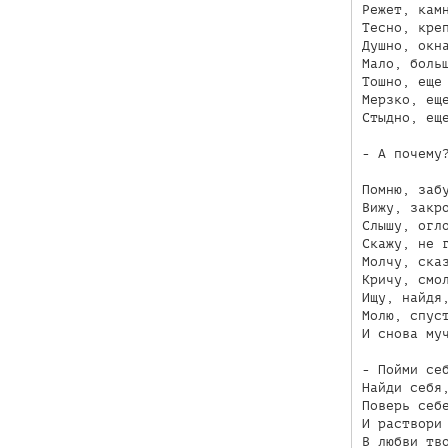
Режет, камн
Тесно, креп
Душно, окна
Мало, больш
Тошно, еще 
Мерзко, еще
Стыдно, еще
- А почему?
Помню, забу
Вижу, закро
Слышу, огло
Скажу, не г
Молчу, сказ
Кричу, смол
Ищу, найдя,
Молю, спуст
И снова муч
- Пойми себ
Найди себя,
Поверь себе
И раствори 
В любви тво