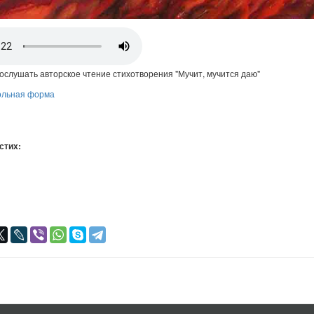
ослушать авторское чтение стихотворения "Мучит, мучится даю"
ольная форма
 стих:
я
авился
+