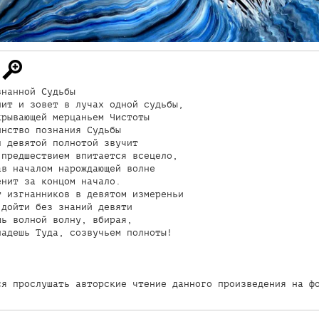
нанной Судьбы

ит и зовет в лучах одной судьбы,

рывающей мерцаньем Чистоты

нство познания Судьбы

 девятой полнотой звучит

предшествием впитается всецело,

в началом нарождающей волне

нит за концом начало.

 изгнанников в девятом измереньи

дойти без знаний девяти

ь волной волну, вбирая,

адешь Туда, созвучьем полноты!

ся прослушать авторские чтение данного произведения на ф