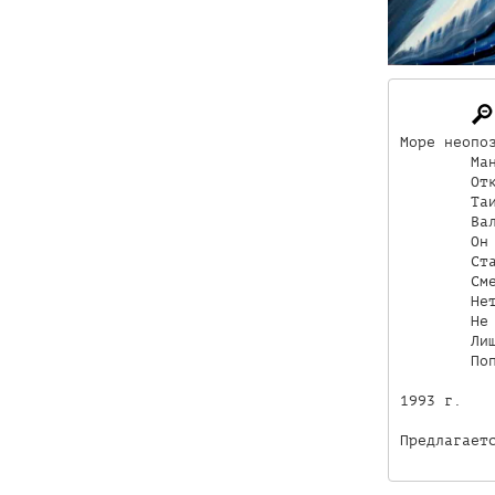
Море неопоз
        Ман
        Отк
        Таи
        Вал
        Он 
        Ста
        Сме
        Нет
        Не 
        Лиш
        Поп
1993 г.

Предлагает