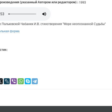
произведения (указанный Автором или редактором) :
1993
е Пальковской-Чабанюк И.В. стихотворения "Море неопознанной Судьбы"
ольная форма
 стих:
я
авился
+