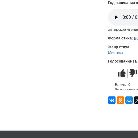
Год написания 
авторское чтени
Форма стиха:
В
Жанр стиха:
Мистика
Голосование за
Стих
Стих
понравилс
не
понр
Баллы:
0
Вы поставили 