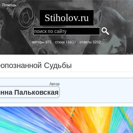
Помощь
Stiholov.ru
aвторы 975
стихи
16830 ответы 3202
еопознанной Судьбы
Автор
нна Пальковская