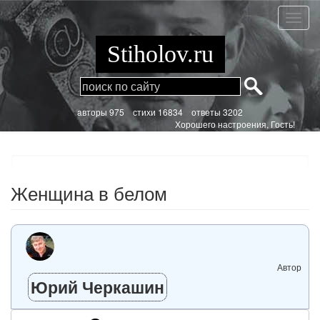
Перейти
к
Женщ
основному
в
содержанию
белом
Stiholov.ru
aвторы 975
стихи
16834 ответы 3202
Хорошего настроения, Гость!
Женщина в белом
Автор
Юрий Черкашин