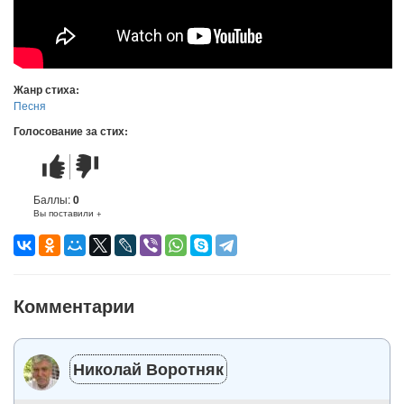
Жанр стиха:
Песня
Голосование за стих:
Стих
Стих
понравился
не
понравился
Баллы:
0
Вы поставили +
Комментарии
Николай Воротняк