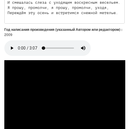
И смешалась слеза с уходящим воскресным весельем.

Я прошу, промолчи, я прошу, промолчи, уходя,

Переждём эту осень и встретимся снежной метелью.
Год написания произведения (указанный Автором или редактором) :
2009