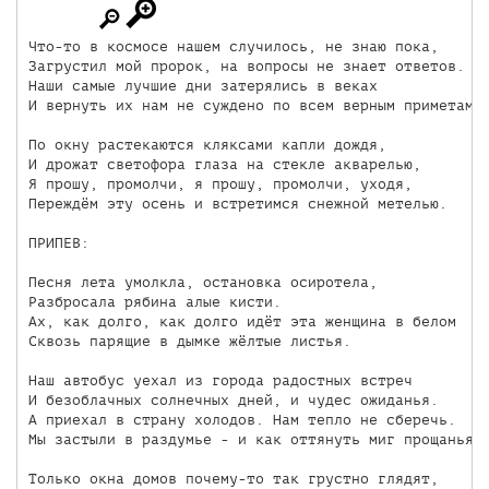
Что-то в космосе нашем случилось, не знаю пока,

Загрустил мой пророк, на вопросы не знает ответов.

Наши самые лучшие дни затерялись в веках

И вернуть их нам не суждено по всем верным приметам.

По окну растекаются кляксами капли дождя,

И дрожат светофора глаза на стекле акварелью,

Я прошу, промолчи, я прошу, промолчи, уходя,

Переждём эту осень и встретимся снежной метелью.

ПРИПЕВ:

Песня лета умолкла, остановка осиротела,

Разбросала рябина алые кисти.

Ах, как долго, как долго идёт эта женщина в белом

Сквозь парящие в дымке жёлтые листья.

Наш автобус уехал из города радостных встреч

И безоблачных солнечных дней, и чудес ожиданья.

А приехал в страну холодов. Нам тепло не сберечь.

Мы застыли в раздумье - и как оттянуть миг прощанья?

Только окна домов почему-то так грустно глядят,
