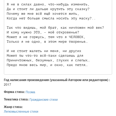
Я не в силах давно, что-нибудь изменить, 

Да и стоит ли дальше крутить эту сказку? 

Почему же мне всё ещё хочется жить, 

Когда нет больше смысла носить эту маску?.. 

Так что видишь, мой брат, как ничтожен мой век? 

И кому нужно ЭТО, - моё откровенье? 

Может я не горжусь, тем что я ЧЕЛОВЕК, 

Только я не одно, в этом мире творенье… 

И не стоит жалеть ни меня, ни других 

Может ты что-то всё-таки сделаешь для 

Приничтожных, безумных, глухих и слепых… 

Год написания произведения (указанный Автором или редактором) :
2017
Форма стиха:
Поэма
Тематика стиха:
Гражданские стихи
Жанр стиха:
Легкомысленные стихи