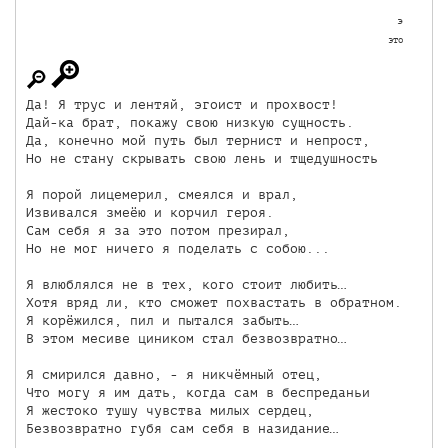
э
это
Да! Я трус и лентяй, эгоист и прохвост! 

Дай-ка брат, покажу свою низкую сущность. 

Да, конечно мой путь был тернист и непрост, 

Но не стану скрывать свою лень и тщедушность 

Я порой лицемерил, смеялся и врал, 

Извивался змеёю и корчил героя. 

Сам себя я за это потом презирал, 

Но не мог ничего я поделать с собою... 

Я влюблялся не в тех, кого стоит любить… 

Хотя вряд ли, кто сможет похвастать в обратном. 

Я корёжился, пил и пытался забыть… 

В этом месиве циником стал безвозвратно… 

Я смирился давно, - я никчёмный отец, 

Что могу я им дать, когда сам в беспреданьи 

Я жестоко тушу чувства милых сердец, 

Безвозвратно губя сам себя в назидание… 
