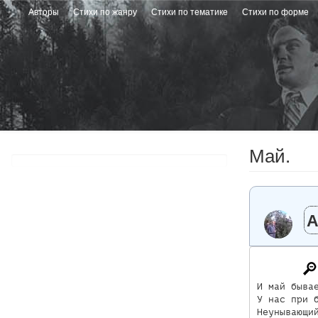
Перейти
Авторы
Стихи по жанру
Стихи по тематике
Стихи по форме
к
основному
содержанию
Май.
А
И май бывае
У нас при б
Неунывающий