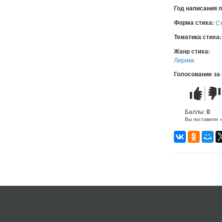
Год написания 
Форма стиха:
С
Тематика стиха
Жанр стиха:
Лирика
Голосование за
Стих
Стих
понравилс
не
понр
Баллы:
0
Вы поставили 