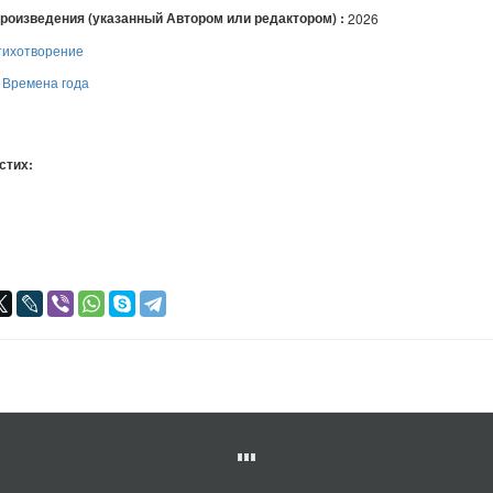
произведения (указанный Автором или редактором) :
2026
тихотворение
:
Времена года
 стих:
я
авился
+