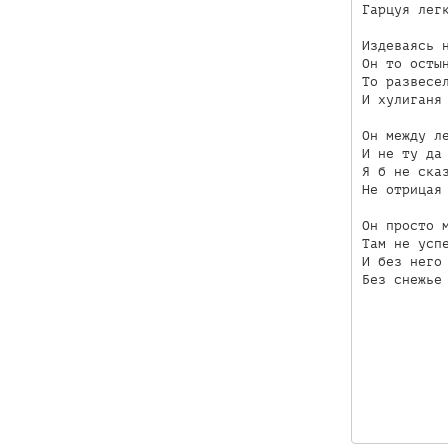
Гарцуя легк
Издеваясь н
Он то остын
То развесел
И хулиганя 
Он между ле
И не ту да 
Я б не сказ
Не отрицая 
Он просто м
Там не успе
И без него 
Без снежье 