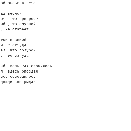
ой рысью в лето

ад весной

ет . то пригреет

ый , то смурной

, не стареет

том и зимой

и не оттуда

ал. что голубой

, что зануда

ай. коль так сложилось

л, здесь опоздал

все совершилось

дождичком рыдал.
