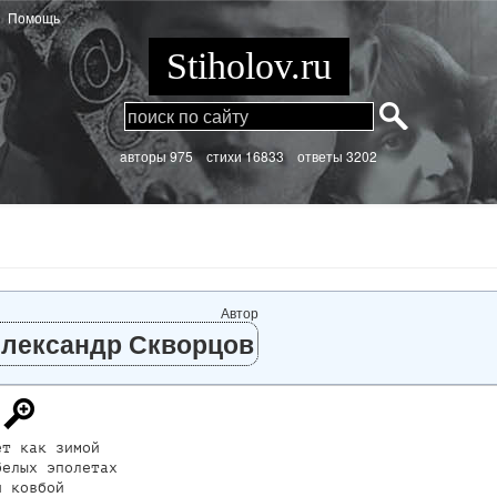
Помощь
Stiholov.ru
aвторы 975
стихи
16833 ответы 3202
Автор
лександр Скворцов
т как зимой

елых эполетах

 ковбой
