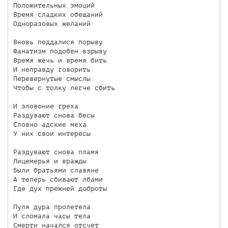
Положительных эмоций

Время сладких обещаний

Одноразовых желаний

Вновь поддалися порыву

Фанатизм подобен взрыву

Время жечь и время бить

И неправду говорить

Перевернутые смыслы

Чтобы с толку легче сбить

И зловоние греха

Раздувают снова бесы

Словно адские меха

У них свои интересы

Раздувают снова пламя

Лицемерья и вражды

Были братьями славяне

А теперь сбивают лбами

Где дух прежней доброты

Пуля дура пролетела

И сломала часы тела

Смерти начался отсчет
