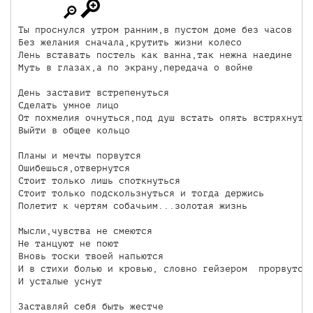
Ты проснулся утром ранним,в пустом доме без часов

Без желания сначала,крутить жизни колесо

Лень вставать постель как ванна,так нежна наедине

Муть в глазах,а по экрану,передача о войне

День заставит встрепенуться

Сделать умное лицо

От похмелия очнуться,под душ встать опять встряхнутьс
Выйти в общее кольцо

Планы и мечты порвутся

Ошибешься,отвернутся

Стоит только лишь споткнуться

Стоит только подскользнуться и тогда держись

Полетит к чертям собачьим...золотая жизнь

Мысли,чувства не смеются

Не танцуют не поют

Вновь тоски твоей напьются

И в стихи болью и кровью, словно гейзером  прорвутся

И усталые уснут

Заставляй себя быть жестче
