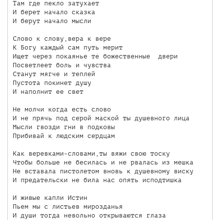
Там где пекло затухает

И берет начало сказка

И берут начало мысли

Слово к слову,вера к вере

К Богу каждый сам путь мерит

Ищет через покаянье те божественные  двери

Посветлеет боль и чувства

Станут мягче и теплей

Пустота покинет душу

И наполнит ее свет

Не молчи когда есть слово

И не прячь под серой маской ты душевного лица

Мысли гвозди гни в подковы

Прибивай к людским сердцам

Как веревками-словами,ты вяжи свою тоску

Чтобы больше не бесилась и не рвалась из мешка

Не вставала пистолетом вновь к душевному виску

И предательски не била нас опять исподтишка

И живые капли Истин

Пьем мы с листьев мирозданья

И души тогда невольно открываются глаза
