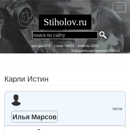
Перейти
к
Карли
основному
Истин
содержанию
Stiholov.ru
aвторы 975
стихи
16833 ответы 3202
Хорошего настроения, Гость!
Карли Истин
Автор
Илья Марсов