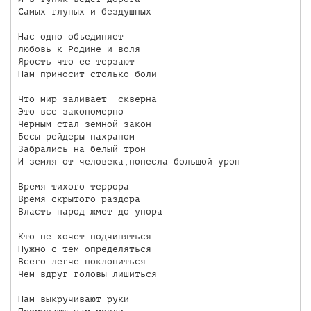
Самых глупых и бездушных

Нас одно объединяет

любовь к Родине и воля

Ярость что ее терзают

Нам приносит столько боли

Что мир заливает  скверна

Это все закономерно

Черным стал земной закон

Бесы рейдеры нахрапом

Забрались на белый трон

И земля от человека,понесла большой урон

Время тихого террора

Время скрытого раздора

Власть народ жмет до упора

Кто не хочет подчиняться

Нужно с тем определяться

Всего легче поклониться...

Чем вдруг головы лишиться

Нам выкручивают руки
