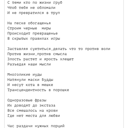
С теми кто по жизни груб

Чтоб тебя не обломали

И не превратился в труп

На песке обогащенья

Строим черные  миры

Происходит превращенье

В скрытых правилах игры

Заставляя суетиться,делать что то против воли

Против жизни,против смысла

Злость растет и ярость хлещет

Разъедая наши мысли

Многоликие иуды

Натянули маски Будды

И несут кота в мешке

Трансцендентность в порошке

Одноразовые фразы

Их доводят до экстаза

Все смешалось на крови

Где нет места для любви

Час раздачи нужных порций
