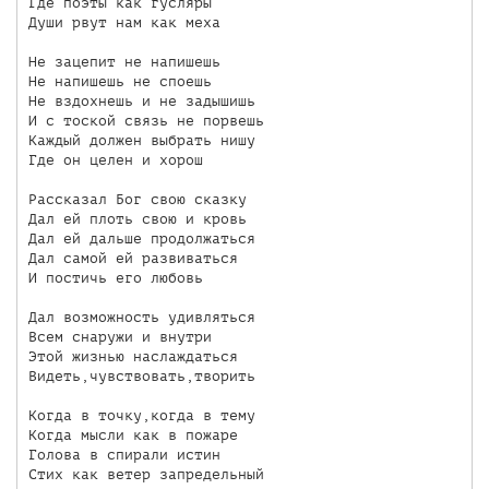
Где поэты как гусляры

Души рвут нам как меха

Не зацепит не напишешь

Не напишешь не споешь

Не вздохнешь и не задышишь

И с тоской связь не порвешь

Каждый должен выбрать нишу

Где он целен и хорош

Рассказал Бог свою сказку

Дал ей плоть свою и кровь

Дал ей дальше продолжаться

Дал самой ей развиваться

И постичь его любовь

Дал возможность удивляться

Всем снаружи и внутри

Этой жизнью наслаждаться

Видеть,чувствовать,творить

Когда в точку,когда в тему

Когда мысли как в пожаре

Голова в спирали истин

Стих как ветер запредельный
