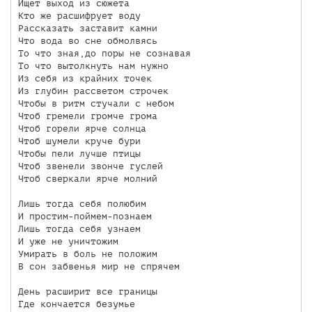
Ищет выход из сюжета

Кто же расшифрует воду

Рассказать заставит камни

Что вода во сне обмолвясь

То что зная,до поры не сознавая

То что вытолкнуть нам нужно

Из себя из крайних точек

Из глубин рассветом строчек

Чтобы в ритм стучали с небом

Чтоб гремели громче грома

Чтоб горели ярче солнца

Чтоб шумели круче бури

Чтобы пели лучше птицы

Чтоб звенели звонче гуслей

Чтоб сверкали ярче молний

Лишь тогда себя полюбим

И простим-поймем-познаем

Лишь тогда себя узнаем

И уже не уничтожим

Умирать в боль не положим

В сон забвенья мир не спрячем

День расширит все границы

Где кончается безумье
