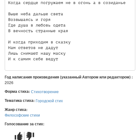
Когда сердце погружаем не в огонь а в созиданье

Выше неба дальше света            

Возвышаясь и горя

Где душа в любовь одета

В вечность странные края

И когда приходим в сказку

Нам ответов не дадут

Лишь снимают нашу маску

Год написания произведения (указанный Автором или редактором) :
2026
Форма стиха:
Стихотворение
Тематика стиха:
Городской стих
Жанр стиха:
Философские стихи
Голосование за стих:
Стих
Стих
понравился
не