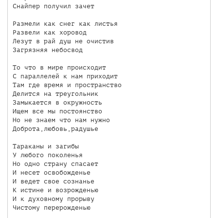
Снайпер получил зачет

Размели как снег как листья

Развели как хоровод

Лезут в рай душ не очистив

Загрязняя небосвод

То что в мире происходит

С параллелей к нам приходит

Там где время и пространство

Делится на треугольник

Замыкается в окружность

Ищем все мы постоянство

Но не знаем что нам нужно

Доброта,любовь,радушье

Тараканы и загибы

У любого поколенья

Но одно страну спасает

И несет освобожденье

И ведет свое сознанье

К истине и возрожденью

И к духовному прорыву

Чистому перерожденью
