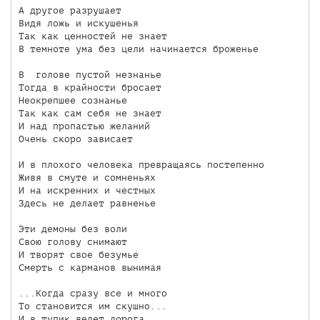
А другое разрушает

Видя ложь и искушенья

Так как ценностей не знает

В темноте ума без цели начинается броженье

В  голове пустой незнанье

Тогда в крайности бросает

Неокрепшее сознанье

Так как сам себя не знает

И над пропастью желаний

Очень скоро зависает

И в плохого человека превращаясь постепенно

Живя в смуте и сомненьях

И на искренних и честных

Здесь не делает равненье

Эти демоны без воли

Свою голову снимают

И творят свое безумье

Смерть с карманов вынимая

...Когда сразу все и много

То становится им скушно...

И в тупик ведет дорога
