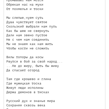
Промывают нам мозги

Обрекая нас на муки

От похмелья и тоски

Мы слепые,чуем суть

Душа чувствует святое

Скользкий выбрали нам путь

Как бы шею не свернуть

Дали нам звено пустое

Не с чем нам соединить

Мы не знаем как нам жить

Чтобы кости не сложить

Вилы топоры да косы

Рвутся в бой за свой народ...

...Не до жиру, быть бы живу

Да спасает огород

Там где крошево и глина

Где мужицкая тоска

Живут люди исполины

Держа демонов в тисках

Русский дух и знанье мира

Сохраняя сквозь века
