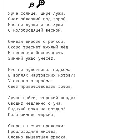
Ярче солнце, шире лужи.

Снег облезший под горой.

Мне не лучше и не хуже

С колобродящей весной.

Оживаю вместе с речкой:

Скоро треснет жухлый лёд

И весенняя беспечность

Зимний ужас унесёт.

Кто не чувствовал подъёма

В воплях мартовских котов?!

У оконного проёма

Свет приветствовать готов.

Лучше выйти, терпкий воздух

Сводит медленно с ума.

Выдыхай пока не поздно!

Пала зимняя тюрьма,

Скоро вылезут пролески.

Прошлогодняя листва,

Словно выцветшая фреска,
