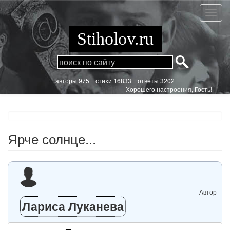
Перейти
к
Ярче
основному
солнце
содержанию
Stiholov.ru
aвторы 975
стихи
16833 ответы 3202
Хорошего настроения, Гость!
Ярче солнце...
Автор
Лариса Луканева