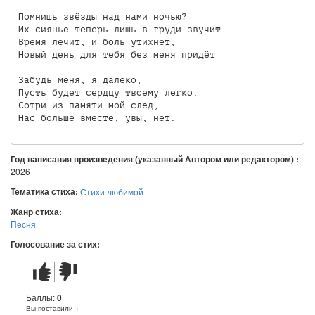
Помнишь звёзды над нами ночью?

Их сиянье теперь лишь в груди звучит.

Время лечит, и боль утихнет,

Новый день для тебя без меня придëт

Забудь меня, я далеко,

Пусть будет сердцу твоему легко.

Сотри из памяти мой след,

Нас больше вместе, увы, нет.
Год написания произведения (указанный Автором или редактором) :
2026
Тематика стиха:
Стихи любимой
Жанр стиха:
Песня
Голосование за стих:
Стих
Стих
понравился
не
понравился
Баллы:
0
Вы поставили +