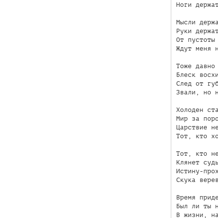
Ноги держат
Мысли держа
Руки держат
От пустоты 
Ждут меня н
Тоже давно 
Блеск восхи
След от губ
Звали, но н
Холоден ста
Мир за поро
Царствие не
Тот, кто хо
Тот, кто не
Клянет судь
Истину-прох
Скука верев
Время приде
Был ли ты н
В жизни, на