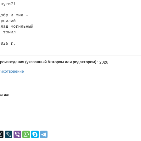
пути?!

обр и мил -

усилий…

лад могильный

 томил.

произведения (указанный Автором или редактором) :
2026
тихотворение
 стих:
я
авился
+