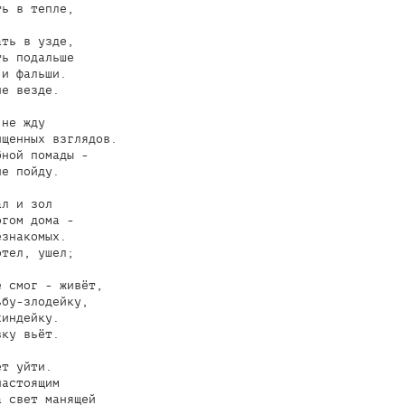
ь в тепле,

ть в узде,

ь подальше

и фальши.

е везде.

не жду

щенных взглядов.

ной помады -

е пойду.

л и зол

гом дома -

знакомых.

тел, ушел;

 смог - живёт,

бу-злодейку,

индейку.

ку вьёт.

т уйти.

астоящим

 свет манящей
