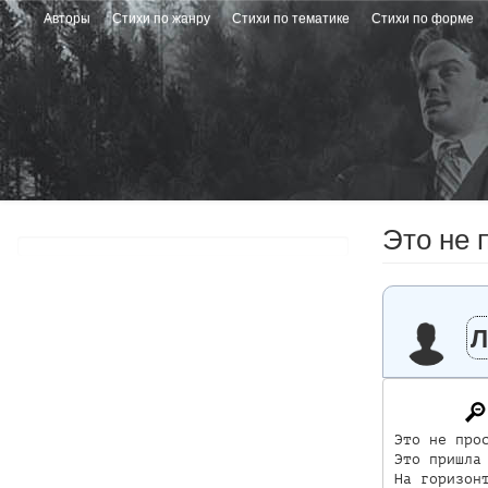
Перейти
Авторы
Стихи по жанру
Стихи по тематике
Стихи по форме
к
основному
содержанию
Это не п
Л
Это не прос
Это пришла 
На горизонт