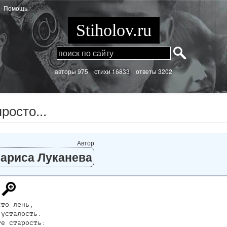
Помощь
Stiholov.ru
aвторы 975
стихи
16833 ответы 3202
росто...
Автор
ариса Луканева
то лень,

усталость.

е старость:
