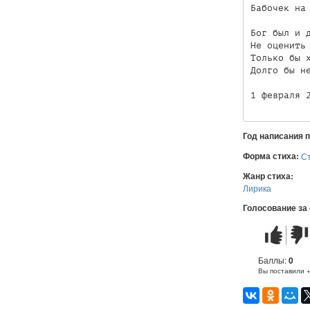
Бабочек на 
Бог был и д
Не оценить 
Только бы х
Долго бы не
Год написания 
Форма стиха:
С
Жанр стиха:
Лирика
Голосование за
Стих
Стих
понравилс
не
понр
Баллы:
0
Вы поставили 