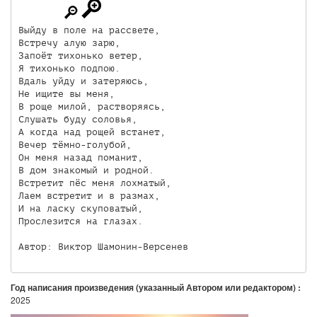
Выйду в поле на рассвете,

Встречу алую зарю,

Запоёт тихонько ветер,

Я тихонько подпою.

Вдаль уйду и затеряюсь,

Не ищите вы меня,

В роще милой, растворяясь,

Слушать буду соловья,

А когда над рощей встанет,

Вечер тёмно-голубой,

Он меня назад поманит,

В дом знакомый и родной.

Встретит пёс меня лохматый,

Лаем встретит и в размах,

И на ласку скуповатый,

Прослезится на глазах.

Автор: Виктор Шамонин-Версенев
Год написания произведения (указанный Автором или редактором) :
2025