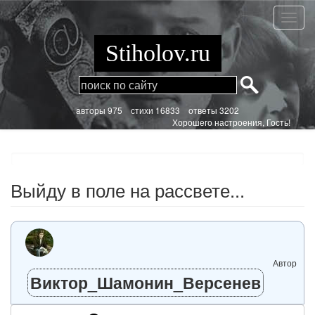
Перейти
к
Выйду
основному
в
содержанию
поле
Stiholov.ru
на
рассве
aвторы 975
стихи
16833 ответы 3202
Хорошего настроения, Гость!
Выйду в поле на рассвете...
Автор
Виктор_Шамонин_Версенев