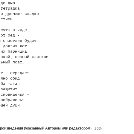
до дыр

тетрадка,

е дремлют сладко

стихи.

ечты о чуде,

от бед -

 счастлив будет

 долгих лет

их парнишка

пкий, нежный слишком

ьный поэт.

т - страдает

лно обид.

ба такая

защитит

сновиденья -

оображенья

щей души.

произведения (указанный Автором или редактором) :
2024