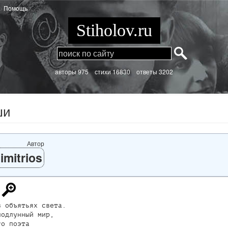
Помощь
Stiholov.ru
aвторы 975
стихи
16830 ответы 3202
ши
Автор
imitrios
 объятьях света.

одлунный мир,

о поэта
