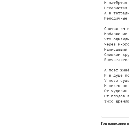
И затёртая 
Неказистая 
А в тетрадк
Мелодичные 
Снятся им м
Избавление 
Что однажды
Через много
Написавший 
Слишком хру
Впечатлител
А поэт живё
И в душе по
У него судь
И никто не 
От чудовищ 
От плодов в
Тихо дремлю
Год написания 