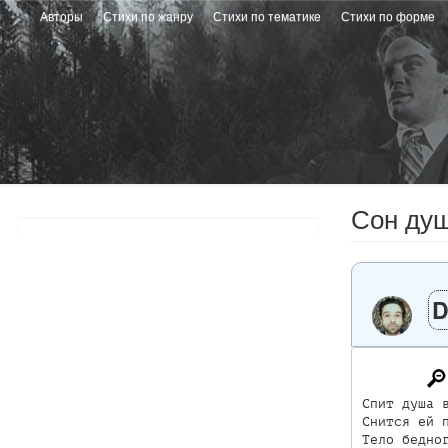
Перейти
Авторы
Стихи по жанру
Стихи по тематике
Стихи по форме
к
основному
содержанию
Сон ду
D
Спит душа в
Снится ей п
Тело бедног