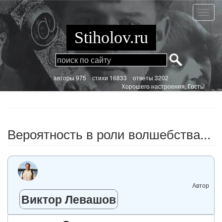
Перейти
к
Вероя
основному
в
содержанию
роли
Stiholov.ru
волшеб
aвторы 975
стихи
16833 ответы 3202
Хорошего настроения, Гость!
Вероятность в роли волшебства...
Автор
Виктор Левашов