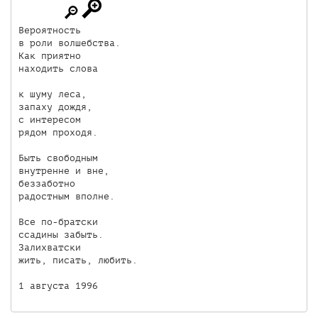
Вероятность

в роли волшебства.

Как приятно

находить слова

к шуму леса,

запаху дождя,

с интересом

рядом проходя.

Быть свободным

внутренне и вне,

беззаботно

радостным вполне.

Все по-братски

ссадины забыть.

Залихватски

жить, писать, любить.
