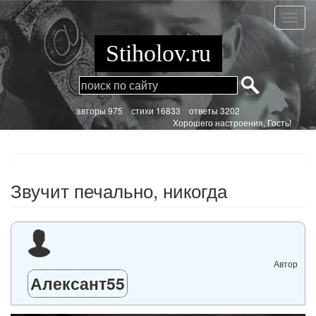
Перейти
к
Звучит
основному
печаль
содержанию
никогд
Stiholov.ru
aвторы 975
стихи
16833 ответы 3202
Хорошего настроения, Гость!
Звучит печально, никогда
Автор
Алексант55