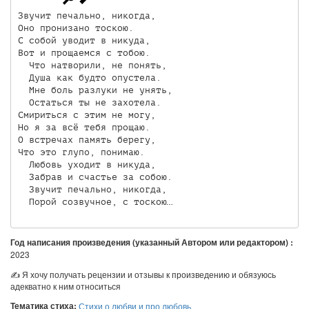
Звучит печально, никогда,

Оно пронизано тоскою.

С собой уводит в никуда,

Вот и прощаемся с тобою.

  Что натворили, не понять,

  Душа как будто опустела.

  Мне боль разлуки не унять,

  Остаться ты не захотела.

Смириться с этим не могу,

Но я за всё тебя прощаю.

О встречах память берегу,

Что это глупо, понимаю.

  Любовь уходит в никуда,

  Забрав и счастье за собою.

  Звучит печально, никогда,

Год написания произведения (указанный Автором или редактором) :
2023
✍ Я хочу получать рецензии и отзывы к произведению и обязуюсь
адекватно к ним относиться
Тематика стиха:
Стихи о любви и про любовь