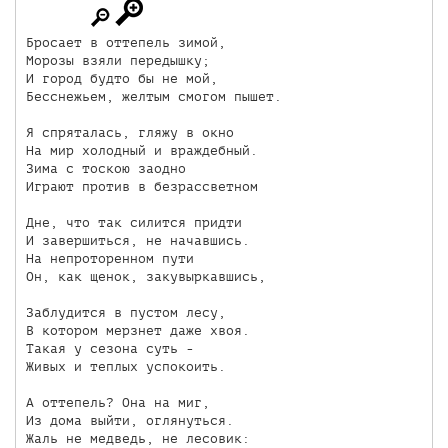
Бросает в оттепель зимой,

Морозы взяли передышку;

И город будто бы не мой,

Бесснежьем, желтым смогом пышет.

Я спряталась, гляжу в окно

На мир холодный и враждебный.

Зима с тоскою заодно

Играют против в безрассветном

Дне, что так силится придти

И завершиться, не начавшись.

На непроторенном пути

Он, как щенок, закувыркавшись, 

Заблудится в пустом лесу, 

В котором мерзнет даже хвоя.

Такая у сезона суть - 

Живых и теплых успокоить. 

А оттепель? Она на миг,

Из дома выйти, оглянуться. 

Жаль не медведь, не лесовик:
