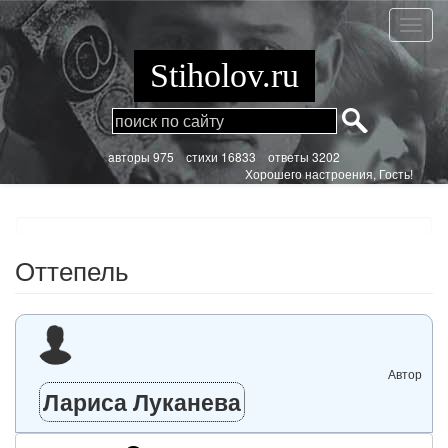
Перейти
к
Оттеп
основному
содержанию
Stiholov.ru
aвторы 975
стихи
16833 ответы 3202
Хорошего настроения, Гость!
Оттепель
Автор
Лариса Луканева