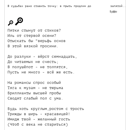
В судьбах рано ставить точку: в прыть продлим до           запятой..,Л
Буффо
Пятки стынут от стихов?

Иль от стервой осени?

Отыскать бы "верьфь основ

В этой вязкой просини.

До разлуки - вёрст семнадцать,

До читаемых не счесть;

В полушёпот - не толпятся,

Пусть не много - всё же есть.

На романсы спрос особый

Тяга к музам - не тюрьма

Бриллианты высшей пробы

Сводят слабый пол с ума.

Будь хоть круглым,ростом с трость

Трижды в ширь - красавицей!

Имидж твой - желанный гость

(Чтоб с века не стариться)
