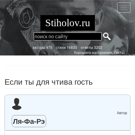
Перейти
к
Если
основному
ты
содержанию
для
Stiholov.ru
чтива
гость
aвторы 975
стихи
16830 ответы 3202
Хорошего настроения, Гость!
Если ты для чтива гость
Автор
Ля-Фа-Рэ