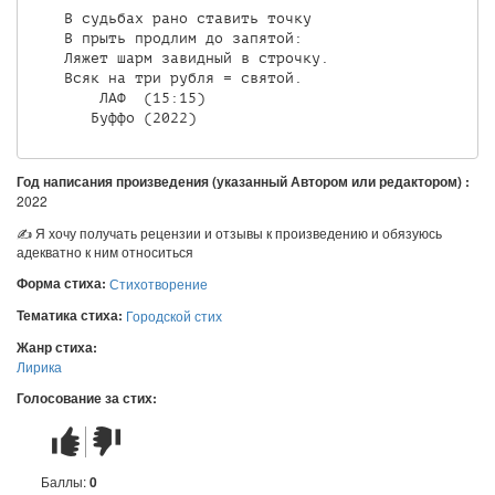
    В судьбах рано ставить точку

    В прыть продлим до запятой:

    Ляжет шарм завидный в строчку.

    Всяк на три рубля = святой.

        ЛАФ  (15:15)

       Буффо (2022)
Год написания произведения (указанный Автором или редактором) :
2022
✍ Я хочу получать рецензии и отзывы к произведению и обязуюсь
адекватно к ним относиться
Форма стиха:
Стихотворение
Тематика стиха:
Городской стих
Жанр стиха:
Лирика
Голосование за стих:
Стих
Стих
понравился
не
понравился
Баллы:
0