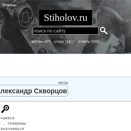
Помощь
Stiholov.ru
aвторы 975
стихи
16833 ответы 3202
Автор
лександр Скворцов
чается

 , поверишь

акачаешься
