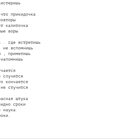
истеришь

что прикидочка

овторы

т калиточка

ые воры

 . где встретишь

 не вспомнишь

 , приметишь

напомнишь

чается

 случится

о кончается

не стучится

асная штука

идно сроки

 наука

оки.
