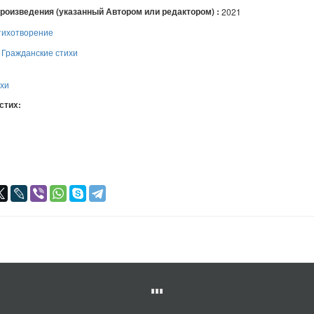
произведения (указанный Автором или редактором) :
2021
тихотворение
:
Гражданские стихи
ихи
 стих:
я
авился
+