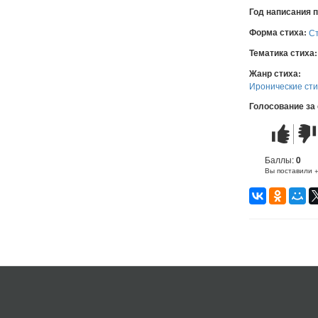
Год написания 
Форма стиха:
С
Тематика стиха
Жанр стиха:
Иронические ст
Голосование за
Стих
Стих
понравилс
не
понр
Баллы:
0
Вы поставили 