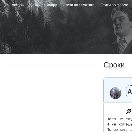
Перейти
Авторы
Стихи по жанру
Стихи по тематике
Стихи по форме
к
основному
содержанию
Сроки.
А
Чего не слу
И не хочешь
Полыхнет, з