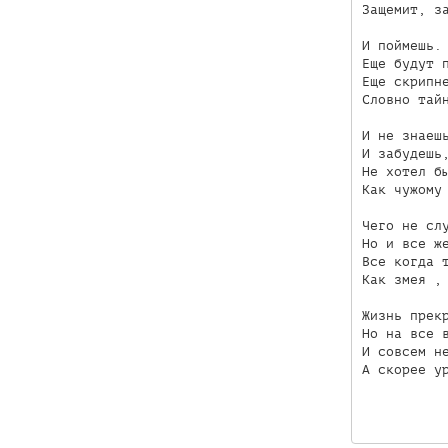
Защемит, за
И поймешь. 
Еще будут п
Еще скрипне
Словно тайн
И не знаешь
И забудешь,
Не хотел бы
Как чужому 
Чего не слу
Но и все же
Все когда т
Как змея , 
Жизнь прекр
Но на все в
И совсем не
А скорее ур