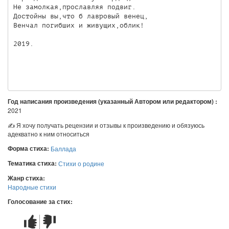
Не замолкая,прославляя подвиг.

Достойны вы,что б лавровый венец,

Венчал погибших и живущих,облик!

2019.

Год написания произведения (указанный Автором или редактором) :
2021
✍ Я хочу получать рецензии и отзывы к произведению и обязуюсь
адекватно к ним относиться
Форма стиха:
Баллада
Тематика стиха:
Стихи о родине
Жанр стиха:
Народные стихи
Голосование за стих:
Стих
Стих
понравился
не