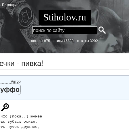
Помощь
Stiholov.ru
aвторы 975
стихи
16830 ответы 3202
ечки - пивка!
Автор
Буффо
что (пока..) южнее

ак зубаст оскал,

ть чуток дружнее,
