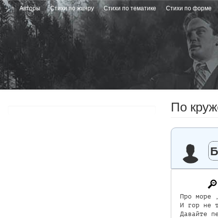
Перейти
Авторы
Стихи по жанру
Стихи по тематике
Стихи по форме
к
основному
содержанию
По круж
 Про море ,
 И гор не т
 Давайте пе