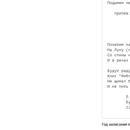
 Подымем пе
    припев:
           
           
           
           
 Полетим на
 На Луну (л
 Со спины н
 И в речах 
 Будут раду
 Книг "библ
 Не щимал б
 И не пить 
         Л.
         Бу
         1
Год написания 