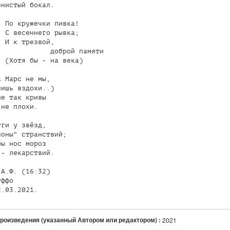
нистый бокал.

 По кружечки пивка!

 С весеннего рывка;

 И к трезвой,

            доброй памяти

 (Хотя бы - на века)

 Марс не мы,

ишь вздохи..)

е так кривы

не плохи.

ги у звёзд,

оны" странствий;

ы нос мороз

- лекарствий.

А.Ф. (16:32)

ффо

2.03.2021.
произведения (указанный Автором или редактором) :
2021