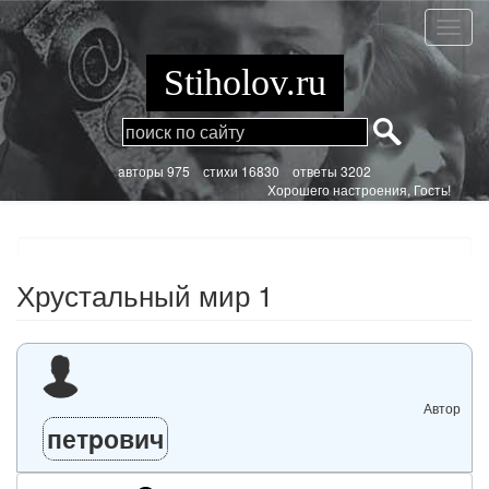
Перейти
к
Хруст
основному
мир
содержанию
1
Stiholov.ru
aвторы 975
стихи
16830 ответы 3202
Хорошего настроения, Гость!
Хрустальный мир 1
Автор
петpович