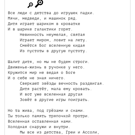
Все люди с детства до игрушек падки.

Мячи, медведи, и машинок ряд.

Дитя играет шариком в кроватке

И в шарике галактики горят.

     Невинность неумелая, святая

     Играет миром, ловит на лету.

     Смеётся Бог вселенную кидая

     Из пустоты в другую пустоту.

Шалит дитя, но мы не будем строги.

Движенье-жизнь в ручонке у него.

Кружится мир не ведая о Боге

И о себе не зная ничего.

     Сверкают звёзды вечность раздвигая.

     Дитя растёт, мала ему кровать.

     И вот уже вселенная другая

     Зовёт в другие игры поиграть.

Но та жива, под грёзами и снами.

Ты только память тряпочкой протри.

Вселенная оставленная нами.

Холодная снаружи и внутри.

     Мы все из детства, Греи и Ассоли,
