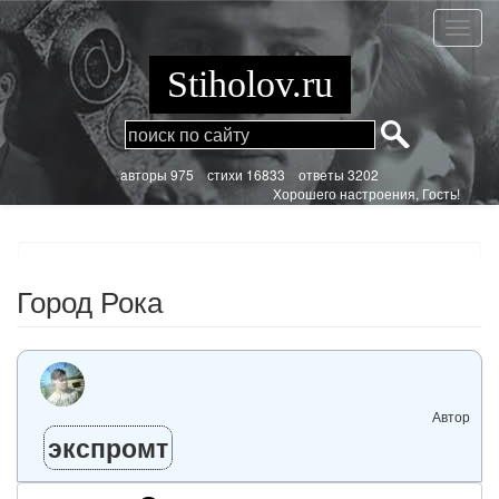
Перейти
к
Город
основному
Рока
содержанию
Stiholov.ru
aвторы 975
стихи
16833 ответы 3202
Хорошего настроения, Гость!
Город Рока
Автор
экспромт