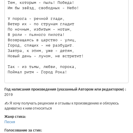
Тем, которым - пыль! Победа!

Им бы звёзд, свободных - Небо!

У порога - речной глади,

Ветер их - по струнам гладит

По ночным, избитым - нотам,

В роли - пьяного пилота!

Возвращаясь в царство - улиц,

Город, спящих - не разбудит.

Завтра, к этим, уже - детям,

Новый день - лучом, не встретит!

Так - из тьмы, любви, порока,

Год написания произведения (указанный Автором или редактором) :
2019
✍ Я хочу получать рецензии и отзывы к произведению и обязуюсь
адекватно к ним относиться
Жанр стиха:
Песня
Голосование за стих: