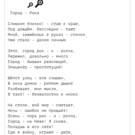
 Город - Рока

Слишком близко! - стаю к краю,

Под дождём, бесследно - тают

Мной, зажжённых в руках - спички,

Уже стало - делом личным.

Этот, город рок - н - ролла,

Пережил, довольно - много

Город - бывших революций,

Эпицентр - проституций!

Шёпот улиц - еле слышен,

В окна домов - ритмом дышит

Разбивает, мои мысли,

В такт! - безжалостно и низко.

На столе, мой мир - сметает,

Ночь - ошибок не прощает!

Осень - пора рок - н - ролла,

Город - на Неве! Я снова,

Попадаю в его сети!

Где в войну, играют - дети,
