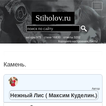
Перейти
к
Камен
основному
содержанию
Stiholov.ru
aвторы 975
стихи
16830 ответы 3202
Хорошего настроения, Гость!
Камень.
Автор
Нежный Лис ( Максим Куделин.)