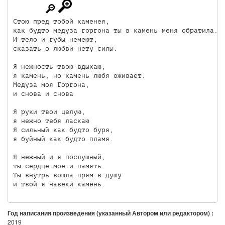
Стою пред тобой каменея,

как будто медуза горгона ты в камень меня обратила.

И тело и губы немеют,

сказать о любви нету силы.

Я нежность твою вдыхаю,

я камень, но камень любя оживает.

Медуза моя Горгона,

и снова и снова

Я руки твои целую,

я нежно тебя ласкаю

Я сильный как будто буря,

я буйный как будто пламя.

Я нежный и я послушный,

ты сердце мое и память.

Ты внутрь вошла прям в душу

и твой я навеки камень. 
Год написания произведения (указанный Автором или редактором) :
2019