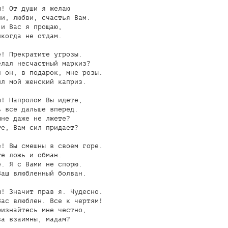
! От души я желаю

и, любви, счастья Вам.

и Вас я прощаю,

когда не отдам.

! Прекратите угрозы.

лал несчастный маркиз?

 он, в подарок, мне розы.

л мой женский каприз.

! Напролом Вы идете,

 все дальше вперед.

не даже не лжете?

е, Вам сил придает?

! Вы смешны в своем горе.

е ложь и обман.

. Я с Вами не спорю.

аш влюбленный болван.

! Значит прав я. Чудесно.

ас влюблен. Все к чертям!

изнайтесь мне честно,

а взаимны, мадам?
