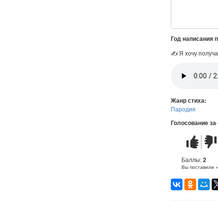
Год написания 
✍ Я хочу получа
Жанр стиха:
Пародия
Голосование за
Стих
Стих
понравилс
не
понр
Баллы:
2
Вы поставили 