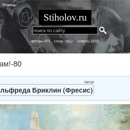
Помощь
Stiholov.ru
aвторы 975
стихи
16830 ответы 3202
ам!-80
Автор
льфреда Бриклин (Фресис)