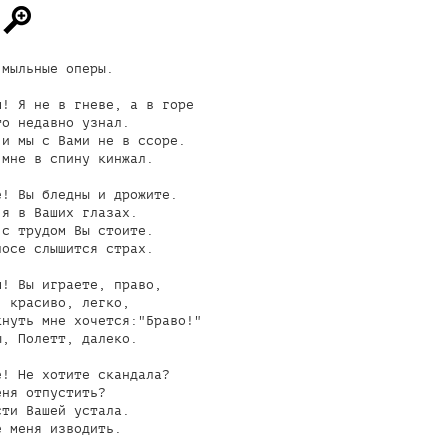
мыльные оперы.

! Я не в гневе, а в горе

о недавно узнал.

и мы с Вами не в ссоре.

мне в спину кинжал.

! Вы бледны и дрожите.

я в Ваших глазах.

с трудом Вы стоите.

осе слышится страх.

! Вы играете, право,

 красиво, легко,

нуть мне хочется:"Браво!" 

, Полетт, далеко.

! Не хотите скандала?

ня отпустить?

ти Вашей устала.

 меня изводить.
