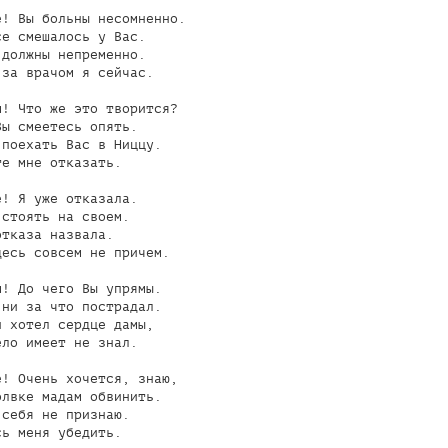
! Вы больны несомненно.

е смешалось у Вас.

должны непременно.

за врачом я сейчас.

! Что же это творится?

ы смеетесь опять.

поехать Вас в Ниццу.

е мне отказать.

! Я уже отказала.

стоять на своем.

тказа назвала.

есь совсем не причем.

! До чего Вы упрямы.

ни за что пострадал.

 хотел сердце дамы,

ло имеет не знал.

! Очень хочется, знаю,

лвке мадам обвинить.

себя не признаю.

ь меня убедить.
