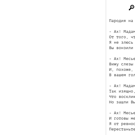
Пародия на 
- Ах! Мадам
От того, чт
Я не злюсь 
Вы вонзили 
- Ах! Месье
Вижу слезы 
И, похоже, 
В вашем гол
- Ах! Мадам
Так изящно,
Что восклик
Но зашли Вы
- Ах! Месье
И готовы ме
Я от ревнос
Перестаньте