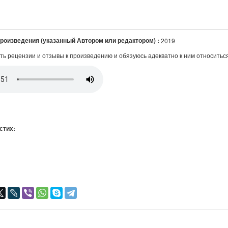
произведения (указанный Автором или редактором) :
2019
ть рецензии и отзывы к произведению и обязуюсь адекватно к ним относитьс
 стих:
я
авился
+