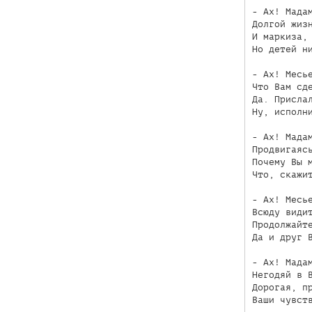
- Ах! Мадам
Долгой жизн
И маркиза, 
Но детей ни
- Ах! Месье
Что Вам сде
Да. Прислал
Ну, исполни
- Ах! Мадам
Продвигаясь
Почему Вы м
Что, скажит
- Ах! Месье
Всюду видит
Продолжайте
Да и друг В
- Ах! Мадам
Негодяй в В
Дорогая, пр
Ваши чувств