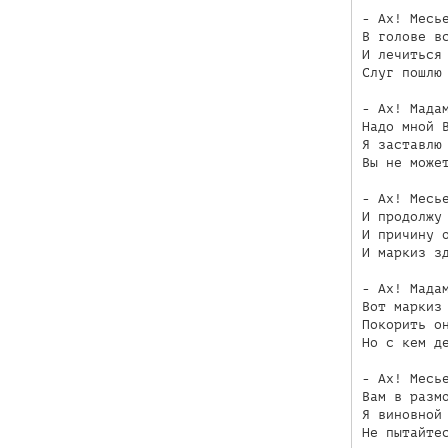
- Ах! Месье
В голове вс
И лечиться 
Слуг пошлю 
- Ах! Мадам
Надо мной В
Я заставлю 
Вы не может
- Ах! Месье
И продолжу 
И причину о
И маркиз зд
- Ах! Мадам
Вот маркиз 
Покорить он
Но с кем де
- Ах! Месье
Вам в размо
Я виновной 
Не пытайтес