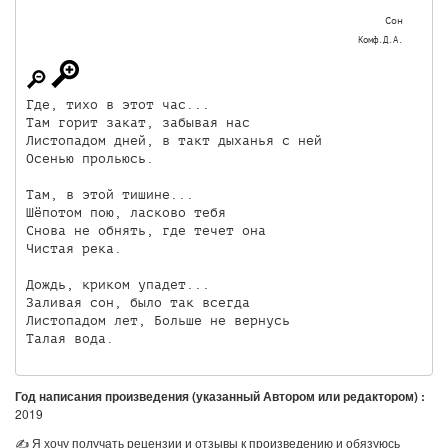
Сон
Комф.Д.А.
Где, тихо в этот час... 

Там горит закат, забывая нас 

Листопадом дней, в такт дыханья с ней

Осенью прольюсь.

Там, в этой тишине...

Шёпотом пою, ласково тебя

Снова не обнять, где течет она

Чистая река.

Дождь, криком упадет...

Заливая сон, было так всегда

Листопадом лет, Больше не вернусь

Год написания произведения (указанный Автором или редактором) :
2019
✍ Я хочу получать рецензии и отзывы к произведению и обязуюсь