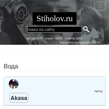
Перейти
к
Вода
основному
содержанию
Stiholov.ru
aвторы 975
стихи
16833 ответы 3202
Хорошего настроения, Гость!
Вода
Автор
Akasa