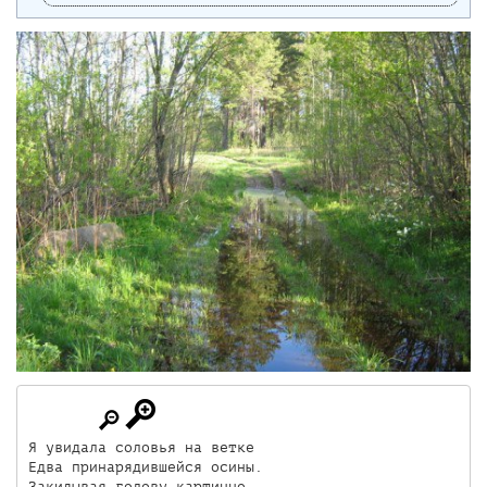
Я увидала соловья на ветке 

Едва принарядившейся осины. 

Закидывая голову картинно,
