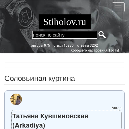
Перейти
к
Солов
основному
курти
содержанию
Stiholov.ru
aвторы 975
стихи
16830 ответы 3202
Хорошего настроения, Гость!
Соловьиная куртина
Автор
Татьяна Кувшиновская
(Arkadiya)