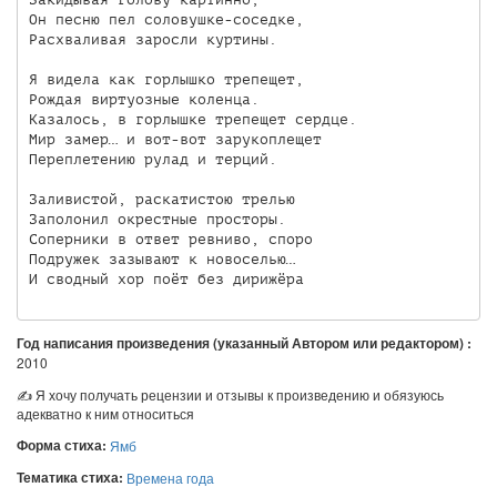
Он песню пел соловушке-соседке, 

Расхваливая заросли куртины.

Я видела как горлышко трепещет,

Рождая виртуозные коленца.

Казалось, в горлышке трепещет сердце.

Мир замер… и вот-вот зарукоплещет

Переплетению рулад и терций.

Заливистой, раскатистою трелью

Заполонил окрестные просторы.

Соперники в ответ ревниво, споро

Подружек зазывают к новоселью…

И сводный хор поёт без дирижёра
Год написания произведения (указанный Автором или редактором) :
2010
✍ Я хочу получать рецензии и отзывы к произведению и обязуюсь
адекватно к ним относиться
Форма стиха:
Ямб
Тематика стиха:
Времена года