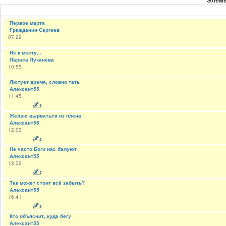
Элем
Первое марта
Гражданин Сергеев
07:29
Не к месту...
Лариса Луканева
10:55
Лютует время, словно тать
Алексант55
11:45
✍
Желаю вырваться из плена
Алексант55
12:03
✍
Не часто Боги нас балуют
Алексант55
12:39
✍
Так может стоит всё забыть?
Алексант55
16:41
✍
Кто объяснит, куда бегу
Алексант55