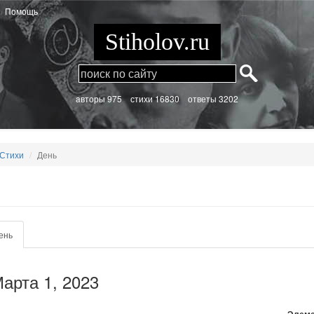
Помощь
Stiholov.ru
aвторы 975
стихи
16830 ответы 3202
Стихи
День
ень
(активная
вкладка)
арта 1, 2023