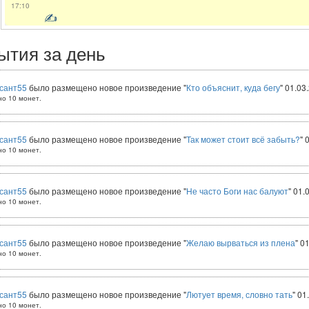
17:10
✍
ытия за день
сант55
было размещено новое произведение "
Кто объяснит, куда бегу
" 01.03
но 10 монет.
сант55
было размещено новое произведение "
Так может стоит всё забыть?
" 
но 10 монет.
сант55
было размещено новое произведение "
Не часто Боги нас балуют
" 01.
но 10 монет.
сант55
было размещено новое произведение "
Желаю вырваться из плена
" 0
но 10 монет.
сант55
было размещено новое произведение "
Лютует время, словно тать
" 01
но 10 монет.