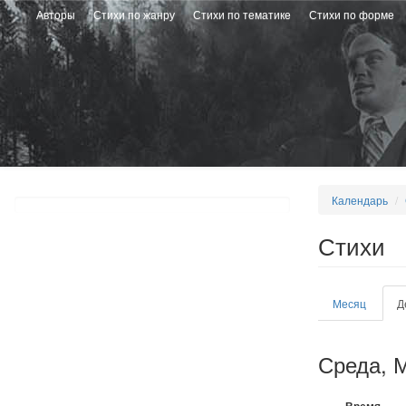
Перейти
Авторы
Стихи по жанру
Стихи по тематике
Стихи по форме
к
основному
содержанию
Календарь
Стихи
Главные
Месяц
Д
вкладки
Среда, М