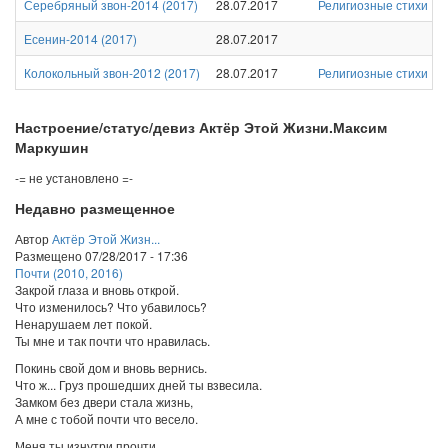
Серебряный звон-2014
(
2017
)
28.07.2017
Религиозные стихи
Есенин-2014
(
2017
)
28.07.2017
Колокольный звон-2012
(
2017
)
28.07.2017
Религиозные стихи
Настроение/статус/девиз Актёр Этой Жизни.Максим
Маркушин
-= не установлено =-
Недавно размещенное
Автор
Актёр Этой Жизн...
Размещено
07/28/2017 - 17:36
Почти (2010, 2016)
Закрой глаза и вновь открой.
Что изменилось? Что убавилось?
Ненарушаем лет покой.
Ты мне и так почти что нравилась.
Покинь свой дом и вновь вернись.
Что ж... Груз прошедших дней ты взвесила.
Замком без двери стала жизнь,
А мне с тобой почти что весело.
Меня ты изнутри прочти,