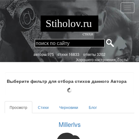
Перейти
к
Millerl
основному
содержанию
Stiholov.ru
стихи
aвторы 975
стихи
16833 ответы 3202
Хорошего настроения, Гость!
Выберите фильтр для отбора стихов данного Автора
Главные
Просмотр
(активная
Стихи
Черновики
Блог
вкладки
вкладка)
Millerlvs