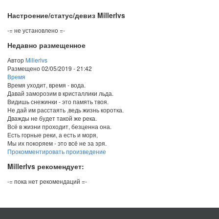
Настроение/статус/девиз Millerlvs
-= не установлено =-
Недавно размещенное
Автор
Millerlvs
Размещено
02/05/2019 - 21:42
Время
Время уходит, время - вода.
Давай заморозим в кристаллики льда.
Видишь снежинки - это память твоя.
Не дай им расстаять ,ведь жизнь коротка.
Дважды не будет такой же река.
Всё в жизни проходит, безценна она.
Есть горные реки, а есть и моря,
Мы их покоряем - это всё не за зря.
Прокомментировать произведение
Millerlvs рекомендует:
-= пока нет рекомендаций =-