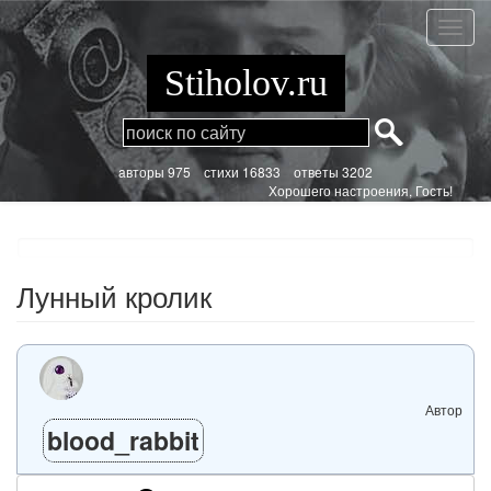
Перейти
к
Лунны
основному
кролик
содержанию
Stiholov.ru
aвторы 975
стихи
16833 ответы 3202
Хорошего настроения, Гость!
Лунный кролик
Автор
blood_rabbit