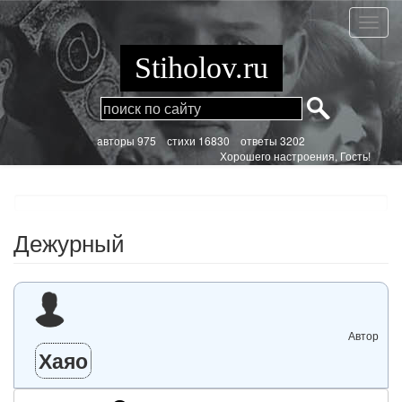
Перейти
к
Дежур
основному
содержанию
Stiholov.ru
aвторы 975
стихи
16830 ответы 3202
Хорошего настроения, Гость!
Дежурный
Автор
Хаяо