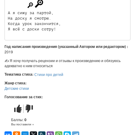
А я сижу за партой,

На доску я смотрю.

Когда урок закончится,

Я всё с доски сотру!
Год написания произведения (указанный Автором или редактором) :
2019
✍ Я хочу получать рецензии и отзывы к произведению и обязуюсь
адекватно к ним относиться
Тематика стиха:
Стихи про детей
Жанр стиха:
Детские стихи
Голосование за стих:
Стих
Стих
понравился
не
понравился
Баллы:
0
Вы поставили +