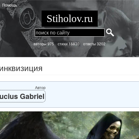
Помощь
Stiholov.ru
aвторы 975
стихи
16830 ответы 3202
инквизиция
Автор
ucius Gabriel