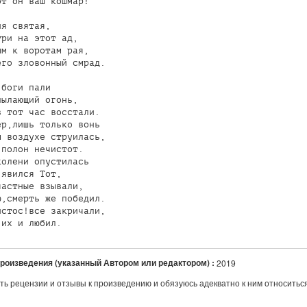
т он ваш кошмар!

я святая,

ри на этот ад,

м к воротам рая,

го зловонный смрад.

боги пали

ылающий огонь,

 тот час восстали.

р,лишь только вонь

 воздухе струилась,

полон нечистот.

олени опустилась

явился Тот,

астные взывали,

,смерть же победил.

стос!все закричали,

произведения (указанный Автором или редактором) :
2019
ть рецензии и отзывы к произведению и обязуюсь адекватно к ним относитьс