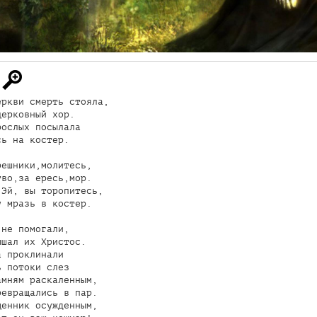
ркви смерть стояла,

ерковный хор.

ослых посылала

ь на костер.

ешники,молитесь,

во,за ересь,мор.

Эй, вы торопитесь,

 мразь в костер.

не помогали,

шал их Христос.

 проклинали

 потоки слез

мням раскаленным,

евращались в пар.

енник осужденным,
