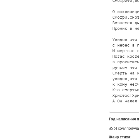
Смотрите,во
О,инквизици
Смотри,смот
Вознесся ды
Проник в не
Увидев это 
с небес в п
И мертвые в
Погас косте
в прокисшем
ручьем что 
Смерть на к
увидев,что 
к кому несч
Кто смертью
Христос!Хри
Год написания 
✍ Я хочу получа
Жанр стиха: