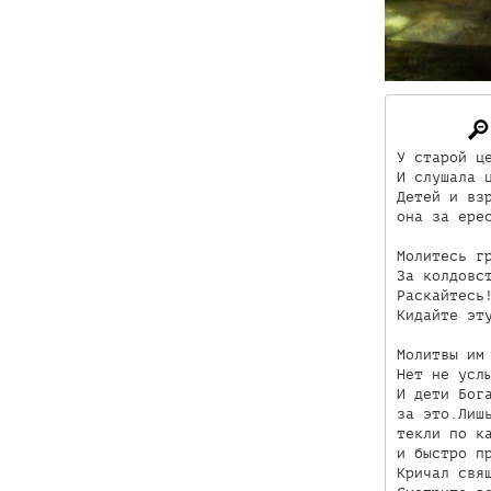
У старой це
И слушала ц
Детей и взр
она за ерес
Молитесь гр
За колдовст
Раскайтесь!
Кидайте эту
Молитвы им 
Нет не услы
И дети Бога
за это.Лишь
текли по ка
и быстро пр
Кричал свящ