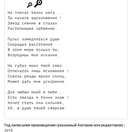
На плечах твоих нега... 

Ты начала вдохновения ! 

Звезд сияние в глазах 

Растопившее забвение.

Пульс замедлиться души 

Сокращая расстояния... 

В этом мире только ты,

Возродишь мои искания.

На губах моих твой смех...

Отпечаток лишь мгновения !

Сквозь реады ярких солнц,

Может дать мне ускорение.

Для любви моей в тебе...

Есть звезда я точно знаю !

Хочет стать она сильнее,

Год написания произведения (указанный Автором или редактором) :
2019