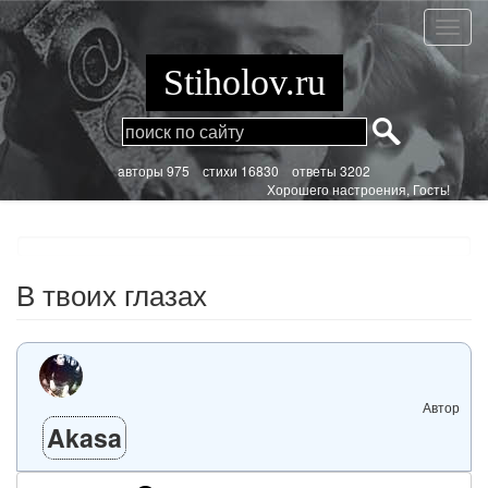
Перейти
к
В
основному
твоих
содержанию
глазах
Stiholov.ru
aвторы 975
стихи
16830 ответы 3202
Хорошего настроения, Гость!
В твоих глазах
Автор
Akasa