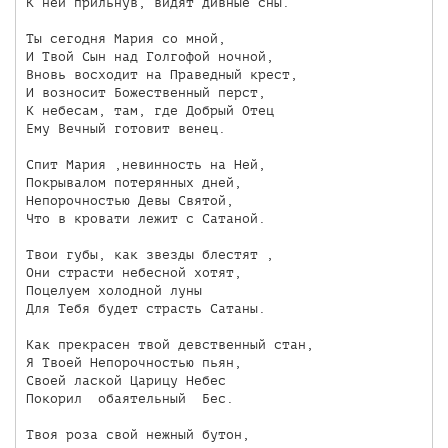
К ней прильнув, видят дивные сны.

Ты сегодня Мария со мной,

И Твой Сын над Голгофой ночной,

Вновь восходит на Праведный крест,

И возносит Божественный перст,

К небесам, там, где Добрый Отец

Ему Вечный готовит венец.

Спит Мария ,невинность на Ней,

Покрывалом потерянных дней,

Непорочностью Девы Святой,

Что в кровати лежит с Сатаной.

Твои губы, как звезды блестят ,

Они страсти небесной хотят,

Поцелуем холодной луны

Для Тебя будет страсть Сатаны.

Как прекрасен твой девственный стан,

Я Твоей Непорочностью пьян,

Своей лаской Царицу Небес

Покорил  обаятельный  Бес.

Твоя роза свой нежный бутон,
