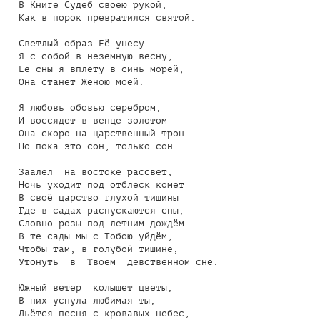
В Книге Судеб своею рукой,

Как в порок превратился святой.

Светлый образ Её унесу

Я с собой в неземную весну,

Ее сны я вплету в синь морей,

Она станет Женою моей.

Я любовь обовью серебром,

И воссядет в венце золотом

Она скоро на царственный трон.

Но пока это сон, только сон.

Заалел  на востоке рассвет,

Ночь уходит под отблеск комет

В своё царство глухой тишины

Где в садах распускаются сны,

Словно розы под летним дождём.

В те сады мы с Тобою уйдём,

Чтобы там, в голубой тишине,

Утонуть  в  Твоем  девственном сне.

Южный ветер  колышет цветы,

В них уснула любимая ты,

Льётся песня с кровавых небес,
