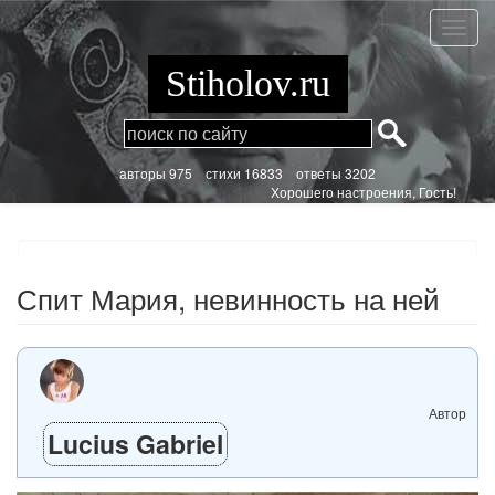
Перейти
к
Спит
основному
Мария
содержанию
невин
Stiholov.ru
на
ней
aвторы 975
стихи
16833 ответы 3202
Хорошего настроения, Гость!
Спит Мария, невинность на ней
Автор
Lucius Gabriel