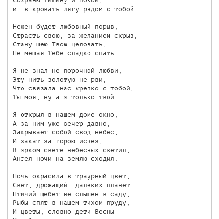
Сохраню тишину и покой,

и  в кровать лягу рядом с тобой.

Нежен будет любовный порыв,

Страсть свою, за желанием скрыв,

Стану шею Твою целовать,

Не мешая Тебе сладко спать.

Я не знал не порочной любви,

Эту нить золотую не рви,

Что связала нас крепко с тобой,

Ты моя, ну а я только твой.

Я открыл в нашем доме окно,

А за ним уже вечер давно,

Закрывает собой свод небес,

И закат за горою исчез,

В ярком свете небесных светил,

Ангел ночи на землю сходил.

Ночь окрасила в траурный цвет,

Свет, дрожащий  далеких планет.

Птичий щебет не слышен в саду,

Рыбы спят в нашем тихом пруду,

И цветы, словно дети Весны
