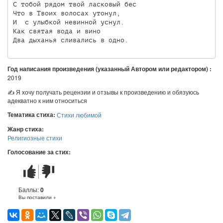
С тобой рядом твой ласковый бес

Что в Твоих волосах утонул,

И  с улыбкой невинной уснул.

Как святая вода и вино

Год написания произведения (указанный Автором или редактором) :
2019
✍ Я хочу получать рецензии и отзывы к произведению и обязуюсь
адекватно к ним относиться
Тематика стиха:
Стихи любимой
Жанр стиха:
Религиозные стихи
Голосование за стих:
Стих
Стих
понравился
не
понравился
Баллы:
0
Вы поставили +