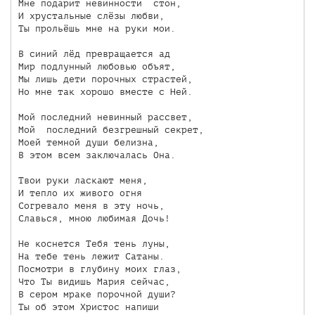
Мне подарит невинности  стон,

И хрустальные слёзы любви,

Ты прольёшь мне на руки мои.

В синий лёд превращается ад

Мир подлунный любовью объят,

Мы лишь дети порочных страстей,

Но мне так хорошо вместе с Ней.

Мой последний невинный рассвет,

Мой  последний безгрешный секрет,

Моей темной души белизна,

В этом всем заключалась Она.

Твои руки ласкают меня,

И тепло их живого огня

Согревало меня в эту ночь,

Славься, мною любимая Дочь! 

Не коснется Тебя тень луны,

На тебе тень лежит Сатаны.

Посмотри в глубину моих глаз,

Что Ты видишь Мария сейчас,

В сером мраке порочной души?

Ты об этом Христос напиши
