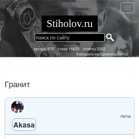
Перейти
к
Грани
основному
содержанию
Stiholov.ru
aвторы 975
стихи
16833 ответы 3202
Хорошего настроения, Гость!
Гранит
Автор
Akasa