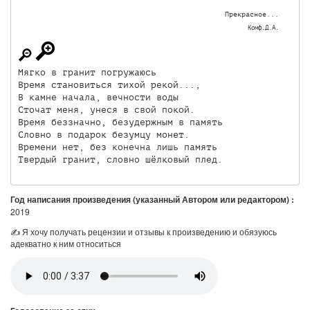
Прекрасное...
Комф.Д.А.
Мягко в гранит погружаюсь

Время становиться тихой рекой...,

В камне начала, вечности воды

Сточат меня, унеся в свой покой.

Время беззначно, безудержным в память

Словно в подарок безумцу монет.

Времени нет, без конечна лишь память

Твердый гранит, словно шёлковый плед.
Год написания произведения (указанный Автором или редактором) :
2019
✍ Я хочу получать рецензии и отзывы к произведению и обязуюсь
адекватно к ним относиться