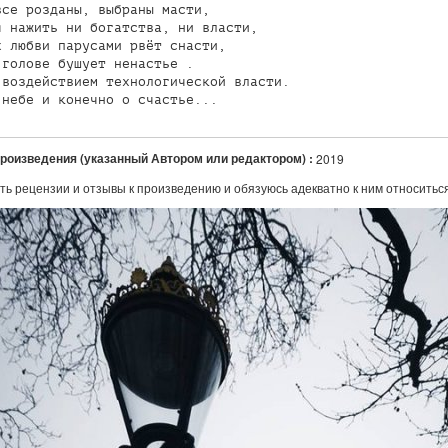
се розданы, выбраны масти, 

 нажить ни богатства, ни власти, 

 любви парусами рвёт снасти, 

голове бушует ненастье .

воздействием технологической власти. 

 небе и конечно о счастье...
произведения (указанный Автором или редактором) :
2019
ть рецензии и отзывы к произведению и обязуюсь адекватно к ним относитьс