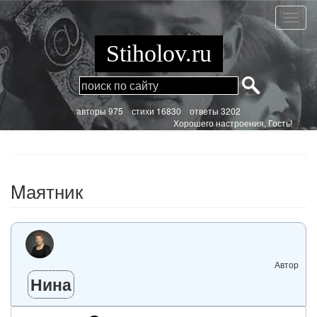
Перейти
к
Mаятн
основному
содержанию
Stiholov.ru
aвторы 975
стихи
16830 ответы 3202
Хорошего настроения, Гость!
Mаятник
Автор
Нина