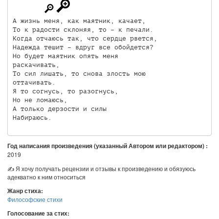
А жизнь меня, как маятник, качает,

То к радости склоняя, то – к печали.

Когда отчаюсь так, что сердце рвется,

Надежда тешит – вдруг все обойдется?

Но будет маятник опять меня 

раскачивать,

То сил лишать, то снова злость мою 

оттачивать.

Я то согнусь, то разогнусь, 

Но не ломаюсь,

А только дерзости и силы 

Год написания произведения (указанный Автором или редактором) :
2019
✍ Я хочу получать рецензии и отзывы к произведению и обязуюсь
адекватно к ним относиться
Жанр стиха:
Философские стихи
Голосование за стих: