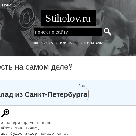
Помощь
Stiholov.ru
aвторы 975
стихи
16830 ответы 3202
есть на самом деле?
Автор
лад из Санкт-Петербурга
е не ври прямо в лицо, 

вётся так лучше, 

шь, будто актер немого кино, 
