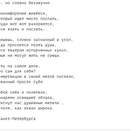
, но словно беззвучно. 

окомфортнее живётся, 

торый ищет место поспать, 

уди вот вот разорвется, 

се взять и послать, 

ишешь, словно загнанный в угол, 

да проснется поэта душа, 

ся театром испорченных кукол, 

ые не могут жить не греша. 

ть на самом деле, 

о сам для себя? 

мертвецом в своей мятой постели, 

ванный просто губя. 

бой себя и полетели, 

нарями освещают облака, 

игнут нас душевные метели , 

поля, как океан широка. 
