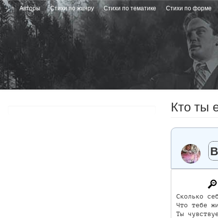
Перейти
Авторы
Стихи по жанру
Стихи по тематике
Стихи по форме
к
основному
содержанию
Кто ты 
В
Сколько себ
Что тебе жи
Ты чувствуе