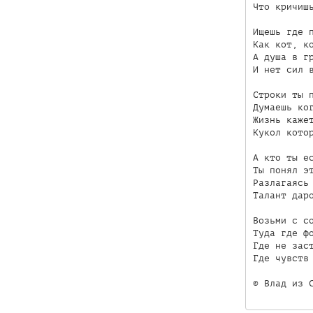
Что кричишь
Ищешь где п
Как кот, ко
А душа в гр
И нет сил в
Строки ты п
Думаешь ког
Жизнь кажет
Кукол котор
А кто ты ес
Ты понял эт
Разлагаясь 
Талант даро
Возьми с со
Туда где фо
Где не заст
Где чувств 