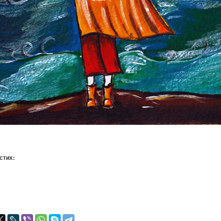
 стих:
я
авился
+