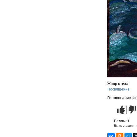
Жанр стиха:
Посвящение
Голосование за
Стих
Стих
понравилс
не
понр
Баллы:
1
Вы поставили 