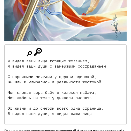
Я видел ваши лица горящие желаньем,

Я видел ваши души с замерзшим состраданьем.

С порочными мечтами у церкви одинокой,

Вы шли и улыбались в реальности жестокой.

Моя слепая вера бьёт в колокол набата,

Моя любовь на теле у дьявола распята.

От жизни и до смерти всего одна страница,

Год написания произведения (указанный Автором или редактором) :