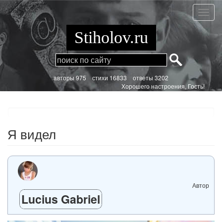
Перейти
к
Я
основному
видел
содержанию
Stiholov.ru
aвторы 975
стихи
16833 ответы 3202
Хорошего настроения, Гость!
Я видел
Автор
Lucius Gabriel