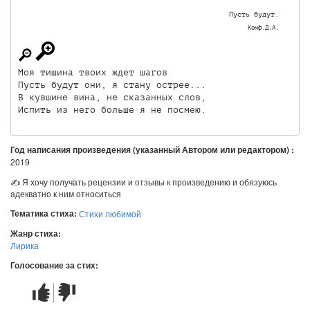
Пусть будут.
Комф.Д.А.
Моя тишина твоих ждет шагов

Пусть будут они, я стану острее...

В кувшине вина, не сказанных слов,

Испить из него больше я не посмею.
Год написания произведения (указанный Автором или редактором) :
2019
✍ Я хочу получать рецензии и отзывы к произведению и обязуюсь
адекватно к ним относиться
Тематика стиха:
Стихи любимой
Жанр стиха:
Лирика
Голосование за стих:
Стих
Стих
понравился
не