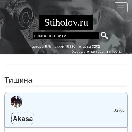
Перейти
к
Тишин
основному
содержанию
Stiholov.ru
aвторы 975
стихи
16830 ответы 3202
Хорошего настроения, Гость!
Тишина
Автор
Akasa