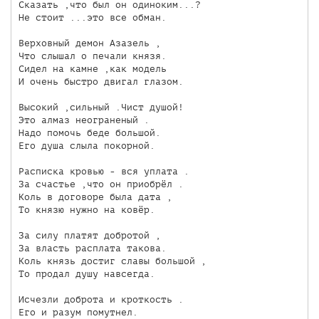
Сказать ,что был он одиноким...?

Не стоит ...это все обман.

Верховный демон Азазель ,

Что слышал о печали князя.

Сидел на камне ,как модель 

И очень быстро двигал глазом.

Высокий ,сильный .Чист душой!

Это алмаз неограненый .

Надо помочь беде большой.

Его душа слыла покорной.

Расписка кровью - вся уплата .

За счастье ,что он приобрёл .

Коль в договоре была дата ,

То князю нужно на ковёр.

За силу платят добротой ,

За власть расплата такова.

Коль князь достиг славы большой ,

То продал душу навсегда.

Исчезли доброта и кроткость .

Его и разум помутнел.
