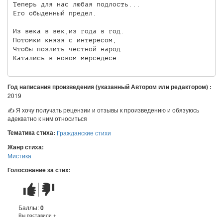
Теперь для нас любая подлость...

Его обыденный предел.

Из века в век,из года в год.

Потомки князя с интересом,

Чтобы позлить честной народ

Катались в новом мерседесе.
Год написания произведения (указанный Автором или редактором) :
2019
✍ Я хочу получать рецензии и отзывы к произведению и обязуюсь
адекватно к ним относиться
Тематика стиха:
Гражданские стихи
Жанр стиха:
Мистика
Голосование за стих:
Стих
Стих
понравился
не
понравился
Баллы:
0
Вы поставили +