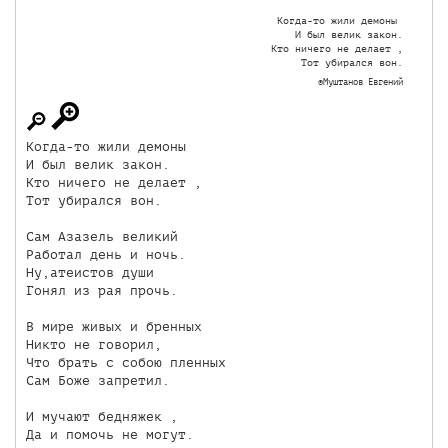
Когда-то жили демоны 

И был велик закон.

Кто ничего не делает ,

Тот убирался вон.
©Муштанов Евгений
Когда-то жили демоны 

И был велик закон.

Кто ничего не делает ,

Тот убирался вон.

Сам Азазель великий 

Работал день и ночь.

Ну,атеистов души

Гонял из рая прочь.

В мире живых и бренных 

Никто не говорил,

Что брать с собою пленных 

Сам Боже запретил.

И мучают бедняжек ,

Да и помочь не могут. 
