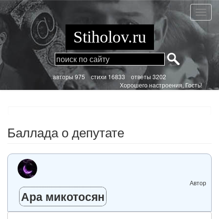
Перейти
к
Балла
основному
о
содержанию
депут
Stiholov.ru
aвторы 975
стихи
16833 ответы 3202
Хорошего настроения, Гость!
Баллада о депутате
Автор
Ара микотосян