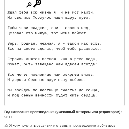
Ждал тебя всю жизнь я, и не мог найти,

Но свелись Фортуною наши вдруг пути.

Губы твои сладкие, они - словно мед,

Целовал кто милую, тот меня поймет.

Верь, родная, нежная, я - такой как есть,

Все на свете сделаю, чтоб тебе расцвесть.

Строчки льются песнею, как в реке вода,

Может, быть завещано нам вдвоем всегда?

Все мечты нетленные нам открыты вновь,

И дороги бренные ждут нашу любовь.

Мы взойдем по лестнице счастья до конца,

И под сенью вечности будут жить сердца.
Год написания произведения (указанный Автором или редактором) :
2017
✍ Я хочу получать рецензии и отзывы к произведению и обязуюсь