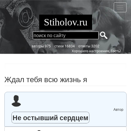
Перейти
к
Ждал
основному
тебя
содержанию
всю
Stiholov.ru
жизнь
я
aвторы 975
стихи
16834 ответы 3202
Хорошего настроения, Гость!
Ждал тебя всю жизнь я
Автор
Не остывший сердцем