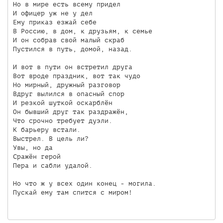
Но в мире есть всему придел 

И офицер уж не у дел

Ему приказ езжай себе 

В Россию, в дом, к друзьям, к семье

И он собрав свой малый скраб

Пустился в путь, домой, назад. 

И вот в пути он встретил друга

Вот вроде праздник, вот так чудо

Но мирный, дружный разговор

Вдруг вылился в опасный спор

И резкой шуткой оскарблён

Он бывший друг так раздражён, 

Что срочно требует дуэли. 

К барьеру встали. 

Выстрел. В цель ли?

Увы, но да

Сражён герой

Пера и сабли удалой. 

Но что ж у всех один конец - могила. 

Пускай ему там спится с миром! 
