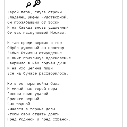
Герой пера, слуга строки, 

Владелец рифмы чудотворной. 

Он прозябавший от тоски 

И на Кавказ вновь удалённый 

От так наскучевшей Москвы. 

И там среди вершин и гор 

Обрёл душевный он простор 

Забыл Отчизны отчужденье 

И вмиг прихлынув вдохновенье 

Свершило в нём подъём души 

И на ухо шепнув пиши 

Всё на бумаге растворилось. 

Но в те поры война была 

И милый наш герой пера 

России воин удалой

Присяге верный

Сын родной

Умчался в горные долы

Чтобы свои отдать долги

Пред Родиной и пред страной. 
