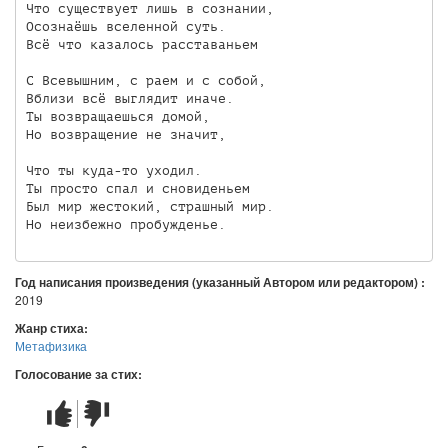
Что существует лишь в сознании,

Осознаёшь вселенной суть.

Всё что казалось расставаньем

С Всевышним, с раем и с собой,

Вблизи всё выглядит иначе.

Ты возвращаешься домой,

Но возвращение не значит,

Что ты куда-то уходил.

Ты просто спал и сновиденьем

Был мир жестокий, страшный мир.

Год написания произведения (указанный Автором или редактором) :
2019
Жанр стиха:
Метафизика
Голосование за стих:
Стих
Стих
понравился
не
понравился