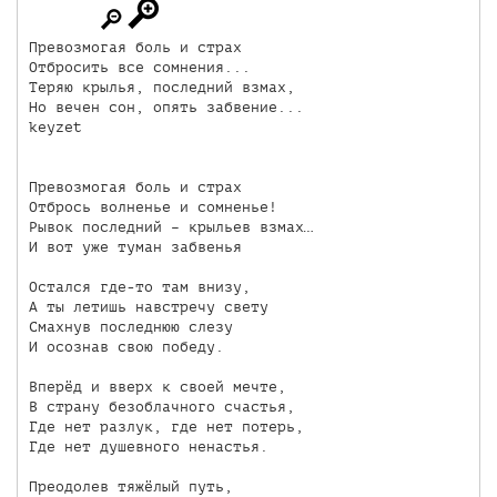
Превозмогая боль и страх

Отбросить все сомнения...

Теряю крылья, последний взмах,

Но вечен сон, опять забвение...

keyzet

Превозмогая боль и страх

Отбрось волненье и сомненье!

Рывок последний – крыльев взмах…

И вот уже туман забвенья

Остался где-то там внизу,

А ты летишь навстречу свету

Смахнув последнюю слезу

И осознав свою победу.

Вперёд и вверх к своей мечте,

В страну безоблачного счастья,

Где нет разлук, где нет потерь,

Где нет душевного ненастья.

Преодолев тяжёлый путь,
