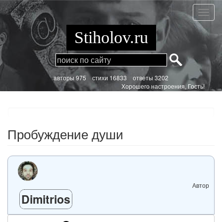
Перейти
к
Пробу
основному
души
содержанию
Stiholov.ru
aвторы 975
стихи
16833 ответы 3202
Хорошего настроения, Гость!
Пробуждение души
Автор
Dimitrios