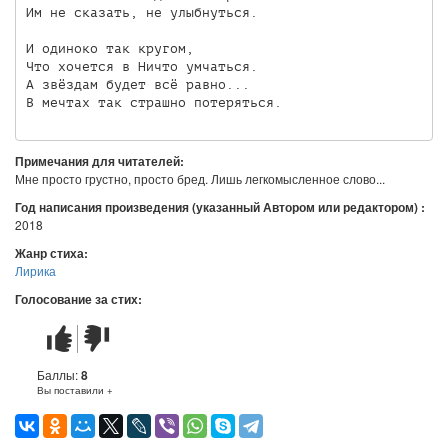
Им не сказать, не улыбнуться.

И одиноко так кругом,

Что хочется в Ничто умчаться.

А звёздам будет всё равно...

В мечтах так страшно потеряться.   
Примечания для читателей:
Мне просто грустно, просто бред. Лишь легкомысленное слово...
Год написания произведения (указанный Автором или редактором) :
2018
Жанр стиха:
Лирика
Голосование за стих:
Стих
Стих
понравился
не
понравился
Баллы:
8
Вы поставили +