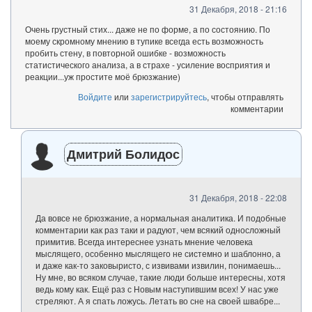
31 Декабря, 2018 - 21:16
Очень грустный стих... даже не по форме, а по состоянию. По
моему скромному мнению в тупике всегда есть возможность
пробить стену, в повторной ошибке - возможность
статистического анализа, а в страхе - усиление восприятия и
реакции...уж простите моё брюзжание)
Войдите
или
зарегистрируйтесь
, чтобы отправлять
комментарии
Дмитрий Болидос
31 Декабря, 2018 - 22:08
Да вовсе не брюзжание, а нормальная аналитика. И подобные
комментарии как раз таки и радуют, чем всякий односложный
примитив. Всегда интереснее узнать мнение человека
мыслящего, особенно мыслящего не системно и шаблонно, а
и даже как-то заковыристо, с извивами извилин, понимаешь...
Ну мне, во всяком случае, такие люди больше интересны, хотя
ведь кому как. Ещё раз с Новым наступившим всех! У нас уже
стреляют. А я спать ложусь. Летать во сне на своей швабре...