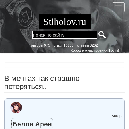
Перейти
к
В
основному
мечта
содержанию
так
Stiholov.ru
страш
потеря
aвторы 975
стихи
16833 ответы 3202
Хорошего настроения, Гость!
В мечтах так страшно
потеряться...
Автор
Белла Арен