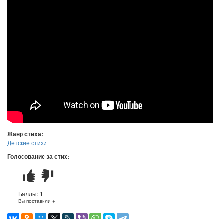
Жанр стиха:
Детские стихи
Голосование за стих:
Стих
Стих
понравился
не
понравился
Баллы:
1
Вы поставили +