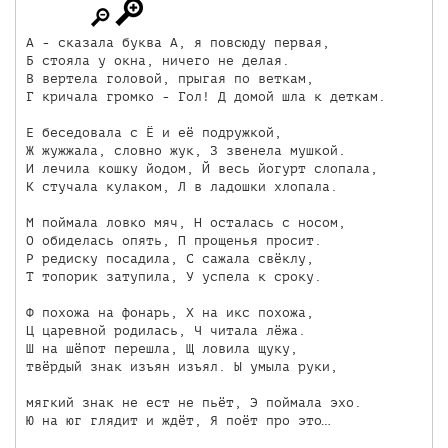
А - сказала буква А, я повсюду первая,

Б стояла у окна, ничего не делая.

В вертела головой, прыгая по веткам,

Г кричала громко - Гол! Д домой шла к деткам.

Е беседовала с Ё и её подружкой,

Ж жужжала, словно жук, З звенела мушкой.

И лечила кошку йодом, Й весь йогурт слопала,

К стучала кулаком, Л в ладошки хлопала.

М поймала ловко мяч, Н осталась с носом,

О обиделась опять, П прощенья просит.

Р редиску посадила, С сажала свёклу, 

Т топорик затупила, У успела к сроку.

Ф похожа на фонарь, X на икс похожа,

Ц царевной родилась, Ч читала лёжа.

Ш на шёпот перешла, Щ ловила щуку, 

твёрдый знак изъян изъял. Ы умыла руки,

мягкий знак не ест не пьёт, Э поймала эхо.

Ю на юг глядит и ждёт, Я поёт про это…