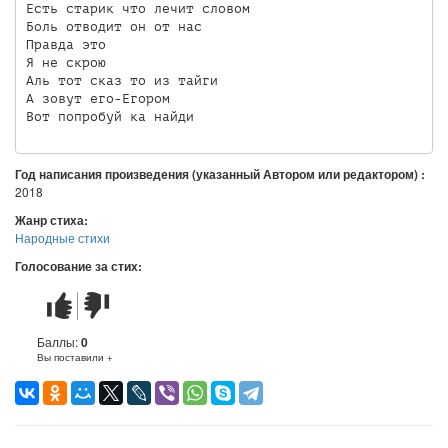
Есть старик что лечит словом  

Боль отводит он от нас

Правда это 

Я не скрою 

Аль тот сказ то из тайги 

А зовут его-Егором 

Вот попробуй ка найди
Год написания произведения (указанный Автором или редактором) :
2018
Жанр стиха:
Народные стихи
Голосование за стих:
Стих
Стих
понравился
не
понравился
Баллы:
0
Вы поставили +