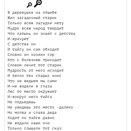
В деревушке на отшибе 

Жил загадочный старик 

Только всеж загадки нету

Мудро всеж народ твердит 

Что латынь он знает с детства 

И-врачуют 

С детства он 

И тайгу он сам обходит 

Словно он хозяин гор 

Кто с болезнею приходит

Словом лечит тот старик 

Мудрость от него исходит 

И тепло тех старых книг 

Что не ведыем мы сами 

И-не видели в глаза 

Лес то место окружает 

И-вокруг него тайга 

Не подьедешь 

Не увидешь это место -далеко 

Но молва и слава деда 

Ходит по тайге давно 

Не видали наши очи 

Только слышали тот сказ
