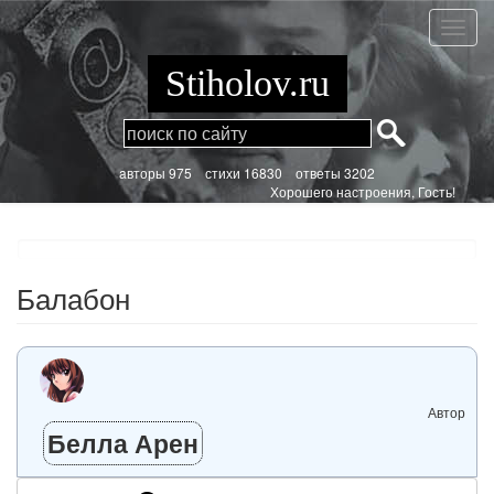
Перейти
к
Балаб
основному
содержанию
Stiholov.ru
aвторы 975
стихи
16830 ответы 3202
Хорошего настроения, Гость!
Балабон
Автор
Белла Арен