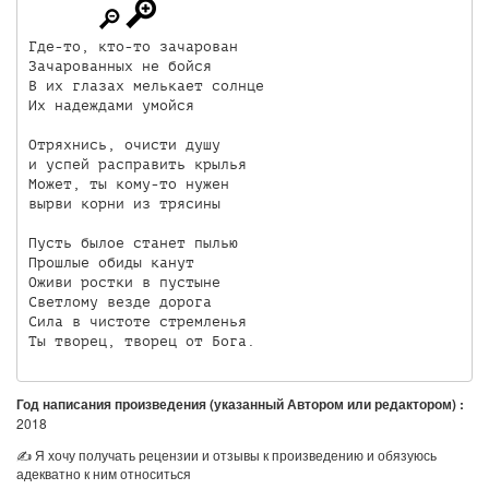
Где-то, кто-то зачарован

Зачарованных не бойся

В их глазах мелькает солнце

Их надеждами умойся

Отряхнись, очисти душу

и успей расправить крылья

Может, ты кому-то нужен

вырви корни из трясины

Пусть былое станет пылью

Прошлые обиды канут

Оживи ростки в пустыне

Светлому везде дорога

Сила в чистоте стремленья

Ты творец, творец от Бога.
Год написания произведения (указанный Автором или редактором) :
2018
✍ Я хочу получать рецензии и отзывы к произведению и обязуюсь
адекватно к ним относиться