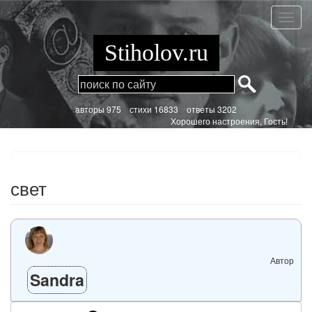
Перейти
к
свет
основному
содержанию
Stiholov.ru
aвторы 975
стихи
16833 ответы 3202
Хорошего настроения, Гость!
свет
Автор
Sandra