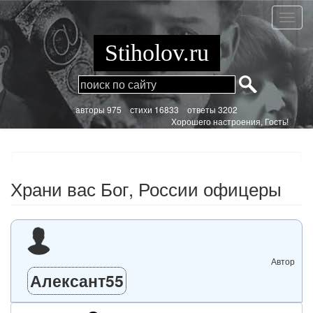
Перейти
к
Храни
основному
вас
содержанию
Бог,
Stiholov.ru
Росси
офиц
aвторы 975
стихи
16833 ответы 3202
Хорошего настроения, Гость!
Храни вас Бог, России офицеры
Автор
Алексант55