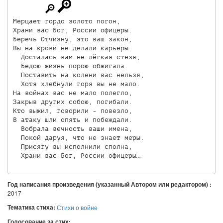
Мерцает гордо золото погон,

Храни вас Бог, России офицеры.

Беречь Отчизну, это ваш закон,

Вы на крови не делали карьеры.

  Досталась вам не лёгкая стезя,

  Бедою жизнь порою обжигала.

  Поставить на колени вас нельзя,

  Хотя хлебнули горя вы не мало.

На войнах вас не мало полегло,

Закрыв других собою, погибали.

Кто выжил, говорили - повезло,

В атаку шли опять и побеждали.

  Вобрала вечность ваши имена,

  Покой даруя, что не знает меры.

  Присягу вы исполнили сполна,

Год написания произведения (указанный Автором или редактором) :
2017
Тематика стиха:
Стихи о войне
Голосование за стих: