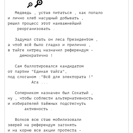
   Медведь , устав питаться , как попало

и лично хлеб насущный добывать ,

решил процесс этот наиважнейший

    реорганизовать .

   Задумал стать он леса Президентом ,

а чтоб всё было гладко и прилично ,

в тайге хитрец назначил референдум -

     демократично !

   Сам баллотировался кандидатом

от партии "Единая тайга",

под слоганом :"Всё для электората !"

          Ага ...

   Соперником назначен был Сохатый ,

ну , чтобы соблюсти альтернативность

и избирателей таёжных подстегнуть

       активность .

   Волков всю стаю мобилизовали

зверей на референдум загонять

и на корню все акции протеста -
