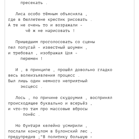
     пресекать .

   Лиса особо тёмным объясняла ,

где в бюллетене крестик рисовать .

А те не очень то и возражали -

       чё ж не нарисовать !

   Пришедшим проголосовать со сцены

пел попугай - известный шоумен ,

и требовал , изображая Цоя -

     перемен !

   И , в принципе , прошёл довольно гладко

весь волеизъявления процесс .

Был лишь один немного неприятный 

     эксцесс .

   Лось , по причине скудоумия , воспринял

происходящее буквально и всерьёз ,

и что-то там про массовые вбросы

      понёс .

   Но бунтаря келейно усмирили ,

послали консулом в Булонский лес ,

предупредив ;"В политику большую -
