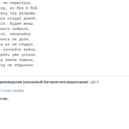
 не перестали.

од, из боя в бой,

аку под разрывы.

на солдат домой,

ся, будем живы.

ного забрала,

ло, ненасытна.

анса не дала,

а их не стыдно.

 кончится война,

рять уже устали.

а землю тишина,

произведения (указанный Автором или редактором) :
2017
:
Стихи о войне
 стих:
я
авился
+