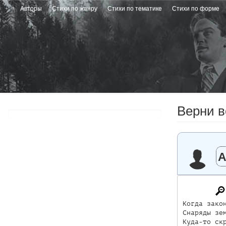
Перейти
Авторы
Стихи по жанру
Стихи по тематике
Стихи по форме
к
основному
содержанию
Верни в
А
Когда закон
Снаряды зем
Куда-то скр