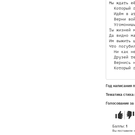
Мы ждать её
  Который г
  Идём в ат
  Верни вой
  Угомонишь
Ты жизней м
Да видно ма
Им выжить ш
Что погубил
  Ни как не
  Друзей те
  Вернись н
Год написания 
Тематика стиха
Голосование за
Стих
Стих
понравилс
не
понр
Баллы:
1
Вы поставили 