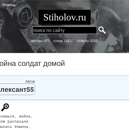
Помощь
Stiholov.ru
aвторы 975
стихи
16830 ответы 3202
ойна солдат домой
Автор
лексант55
чишься, война,

лю распахали.

ылась тишина,
